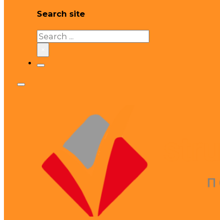
Search site
Search
×