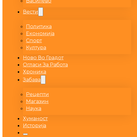
Василево
Вести
Политика
Економија
Спорт
Култура
Ново Во Градот
Огласи За Работа
Хроника
Забава
Рецепти
Магазин
Наука
Хуманост
Историја