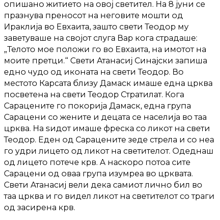
опишано житието на овој светител. На 8 јуни се
празнува преносот на неговите мошти од
Ираклија во Евхаита, зашто свети Теодор му
заветуваше на својот слуга Вар кога страдаше:
„Телото мое положи го во Евхаита, на имотот на
моите претци.“ Свети Атанасиј Синајски запиша
едно чудо од иконата на свети Теодор. Во
местото Карсата близу Дамаск имаше една црква
посветена на свети Теодор Стратилат. Кога
Сарацените го покорија Дамаск, една група
Сарацени со жените и децата се населија во таа
црква. На ѕидот имаше фреска со ликот на свети
Теодор. Еден од Сарацените зеде стрела и со неа
го удри лицето од ликот на светителот. Одеднаш
од лицето потече крв. А наскоро потоа сите
Сарацени од оваа група изумреа во црквата.
Свети Атанасиј вели дека самиот лично бил во
таа црква и го видел ликот на светителот со траги
од засирена крв.