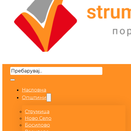
Search
Насловна
Општини
Струмица
Ново Село
Босилово