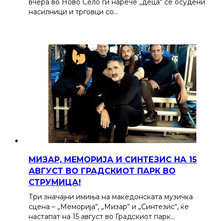
вчера во Ново Село ги нарече „деца“ се осудени
насилници и трговци со…
МИЗАР, МЕМОРИЈА И СИНТЕЗИС НА 15
АВГУСТ ВО ГРАДСКИОТ ПАРК ВО
СТРУМИЦА!
Три значајни имиња на македонската музичка
сцена – „Меморија“, „Мизар“ и „Синтезис“, ќе
настапат на 15 август во Градскиот парк…