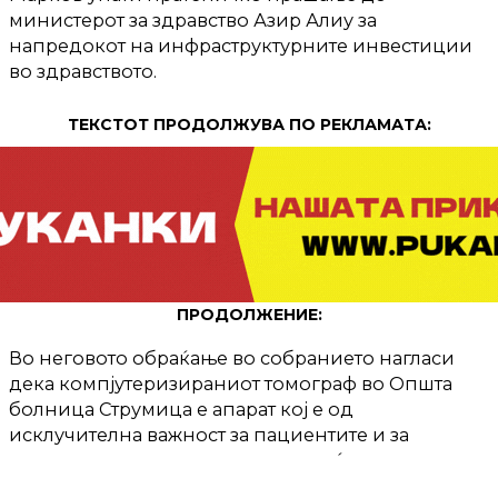
министерот за здравство Азир Алиу за
напредокот на инфраструктурните инвестиции
во здравството.
ТЕКСТОТ ПРОДОЛЖУВА ПО РЕКЛАМАТА:
ПРОДОЛЖЕНИЕ:
Во неговото обраќање во собранието нагласи
дека компјутеризираниот томограф во Општа
болница Струмица е апарат кој е од
исклучителна важност за пациентите и за
медицинскиот персонал кои плаќаат големи
суми за добивање на оваа дијагностичка