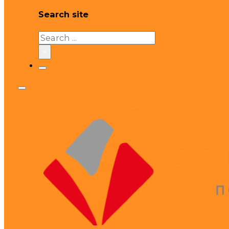
Search site
Search
×