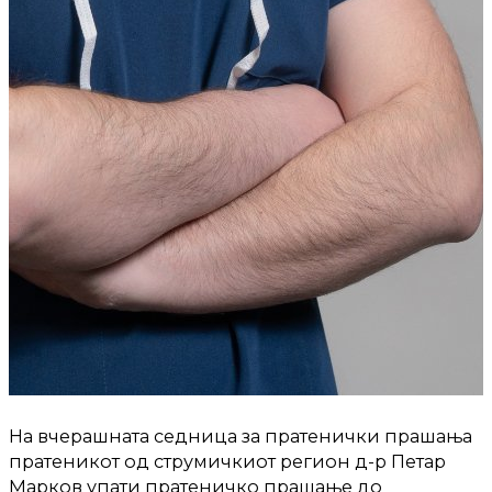
На вчерашната седница за пратенички прашања
пратеникот од струмичкиот регион д-р Петар
Марков упати пратеничко прашање до