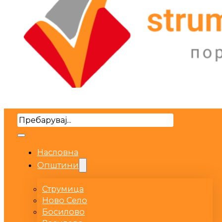
Search
Насловна
Општини
Струмица
Ново Село
Босилово