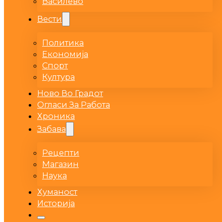
Василево
Вести
Политика
Економија
Спорт
Култура
Ново Во Градот
Огласи За Работа
Хроника
Забава
Рецепти
Магазин
Наука
Хуманост
Историја