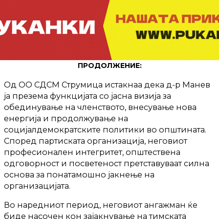
ПРОДОЛЖЕНИЕ:
Од ОО СДСМ Струмица истакнаа дека д-р Манев
ја презема функцијата со јасна визија за
обединување на членството, внесување нова
енергија и продолжување на
социјалдемократските политики во општината.
Според партиската организација, неговиот
професионален интегритет, општествена
одговорност и посветеност претставуваат силна
основа за понатамошно јакнење на
организацијата.
Во наредниот период, неговиот ангажман ќе
биде насочен кон зајакнување на тимската