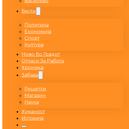
Василево
Вести
Политика
Економија
Спорт
Култура
Ново Во Градот
Огласи За Работа
Хроника
Забава
Рецепти
Магазин
Наука
Хуманост
Историја