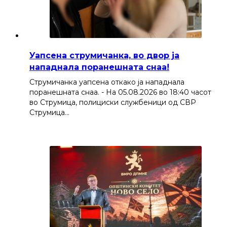
Уапсена струмичанка, во двор ја
нападнала поранешната снаа!
Струмичанка уапсена откако ја нападнала
поранешната снаа. - На 05.08.2026 во 18:40 часот
во Струмица, полициски службеници од СВР
Струмица…