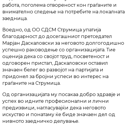
работа, поголема отвореност кон граѓаните и
внимателно следење на потребите на локалната
заедница.
Воедно, од ОО СДСМ Струмица упатија
благодарност до досегашниот претседател
Марјан Даскаловски за неговото долгогодишно
успешно раководење со организацијата. Тие
оценија дека со својот труд, посветеност и
одговорен пристап, Даскаловски оставил
значаен белег во развојот на партијата и
придонел за бројни успеси во интерес на
граѓаните на Струмица.
Од организацијата му посакаа добро здравје и
успех во идните професионални и лични
предизвици, нагласувајќи дека неговото
искуство и понатаму ќе биде значаен дел од
нивното заедничко делување.