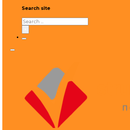
Search site
Search
×