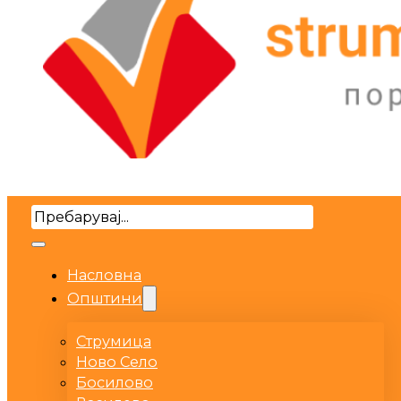
Search
Насловна
Општини
Струмица
Ново Село
Босилово