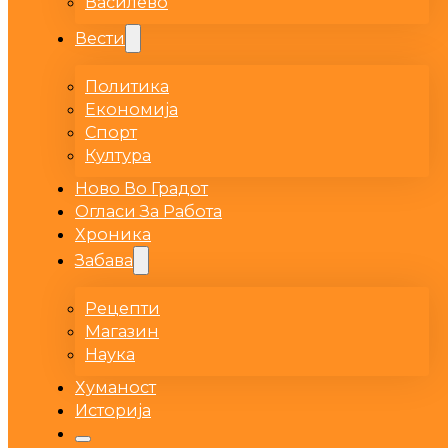
Василево
Вести
Политика
Економија
Спорт
Култура
Ново Во Градот
Огласи За Работа
Хроника
Забава
Рецепти
Магазин
Наука
Хуманост
Историја