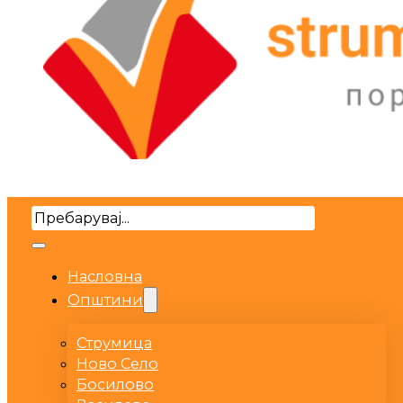
Search
Насловна
Општини
Струмица
Ново Село
Босилово