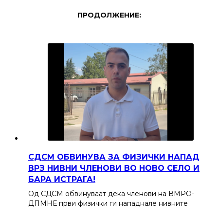
ПРОДОЛЖЕНИЕ:
СДСМ ОБВИНУВА ЗА ФИЗИЧКИ НАПАД
ВРЗ НИВНИ ЧЛЕНОВИ ВО НОВО СЕЛО И
БАРА ИСТРАГА!
Од СДСМ обвинуваат дека членови на ВМРО-
ДПМНЕ први физички ги нападнале нивните
членови за време на инцидентот што се случил…