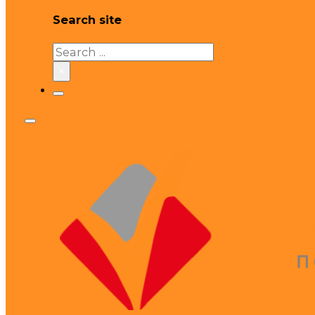
Search site
Search
×