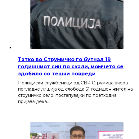
Татко во Струмичко го бутнал 19
годишниот син по скали, момчето се
здобило со тешки повреди
Полициски службеници од СВР Струмица вчера
попладне лишија од слобода 51-годишен жител на
струмичко село, постапувајќи по претходна
пријава дека…