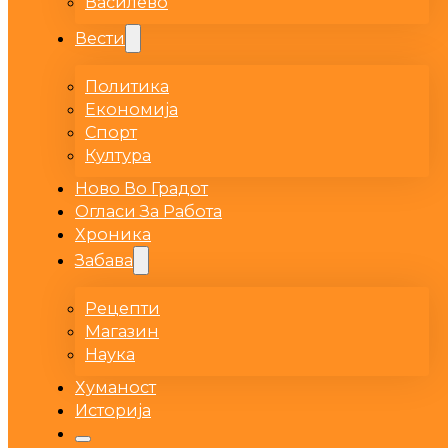
Василево
Вести
Политика
Економија
Спорт
Култура
Ново Во Градот
Огласи За Работа
Хроника
Забава
Рецепти
Магазин
Наука
Хуманост
Историја