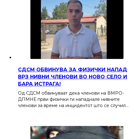
СДСМ ОБВИНУВА ЗА ФИЗИЧКИ НАПАД
ВРЗ НИВНИ ЧЛЕНОВИ ВО НОВО СЕЛО И
БАРА ИСТРАГА!
Од СДСМ обвинуваат дека членови на ВМРО-
ДПМНЕ први физички ги нападнале нивните
членови за време на инцидентот што се случил…