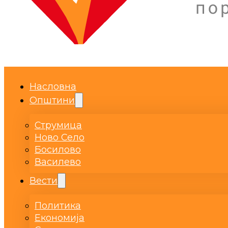
Насловна
Општини
Струмица
Ново Село
Босилово
Василево
Вести
Политика
Економија