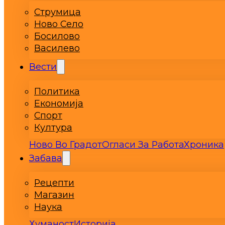
Струмица
Ново Село
Босилово
Василево
Вести
Политика
Економија
Спорт
Култура
Ново Во Градот
Огласи За Работа
Хроника
Забава
Рецепти
Магазин
Наука
Хуманост
Историја