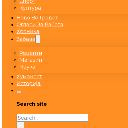
Спорт
Култура
Ново Во Градот
Огласи За Работа
Хроника
Забава
Рецепти
Магазин
Наука
Хуманост
Историја
Search site
Search
×