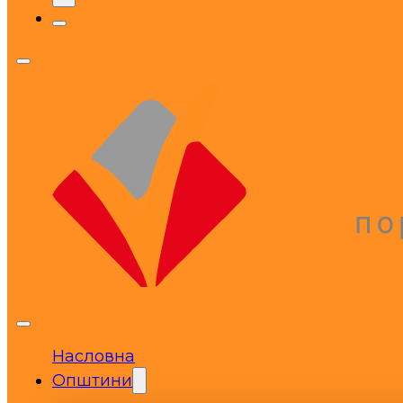
Насловна
Општини