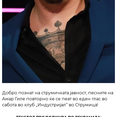
Добро познат на струмичката јавност, песните на
Амар Гиле повторно ќе се пеат во еден глас во
сабота во клуб „Индустријал“ во Струмица!