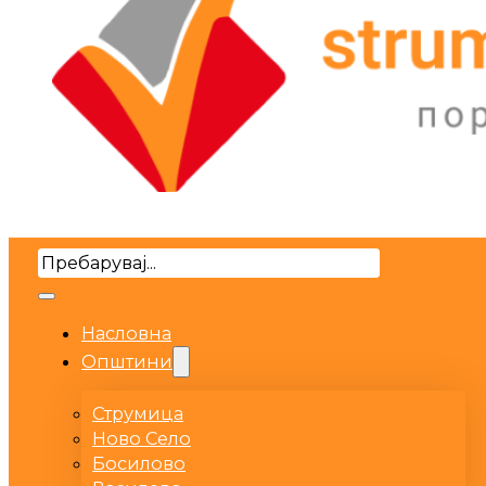
Search
Насловна
Општини
Струмица
Ново Село
Босилово