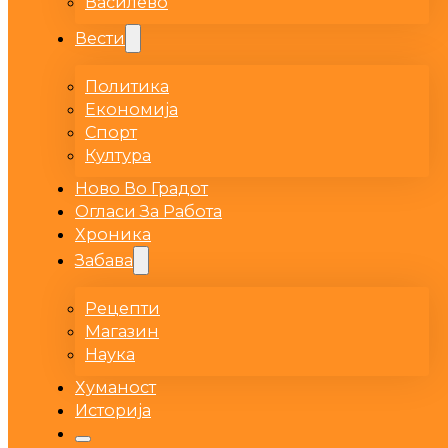
Василево
Вести
Политика
Економија
Спорт
Култура
Ново Во Градот
Огласи За Работа
Хроника
Забава
Рецепти
Магазин
Наука
Хуманост
Историја