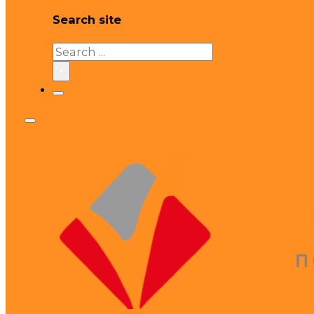
Search site
Search
×