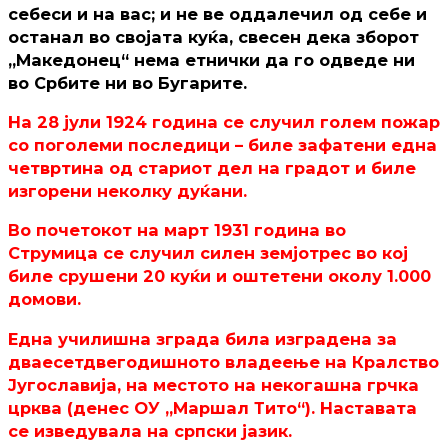
себеси и на вас; и не ве оддалечил од себе и
останал во својата куќа, свесен дека зборот
„Македонец“ нема етнички да го одведе ни
во Србите ни во Бугарите.
На 28 јули 1924 година се случил голем пожар
со поголеми последици – биле зафатени една
четвртина од стариот дел на градот и биле
изгорени неколку дуќани.
Во почетокот на март 1931 година во
Струмица се случил силен земјотрес во кој
биле срушени 20 куќи и оштетени околу 1.000
домови.
Една училишна зграда била изградена за
дваесетдвегодишното владеење на Кралство
Југославија, на местото на некогашна грчка
црква (денес ОУ „Маршал Тито“). Наставата
се изведувала на српски јазик.