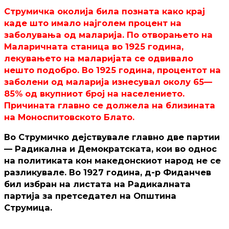
Струмичка околија била позната како крај
каде што имало најголем процент на
заболувања од маларија. По отворањето на
Маларичната станица во 1925 година,
лекувањето на маларијата се одвивало
нешто подобро. Во 1925 година, процентот на
заболени од маларија изнесувал околу 65—
85% од вкупниот број на населението.
Причината главно се должела на близината
на Моноспитовското Блато.
Во Струмичко дејствувале главно две партии
— Радикална и Демократската, кои во однос
на политиката кон македонскиот народ не се
разликувале. Во 1927 година, д-р Фиданчев
бил избран на листата на Радикалната
партија за претседател на Општина
Струмица.