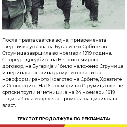
После првата светска војна, привремената
заедничка управа на Бугарите и Србите во
Струмица завршила во ноември 1919 година.
Според одредбите на Нејскиот мировен
договор, на Бугарија и‘ било наложено Струмица
и нејзината околина да му ги отстапи на
новоформираното Кралство на Србите, Хрватите
и Словенците. На 16 ноември во Струмица влегле
српски трупи и четници, а на 24 ноември 1919
година била извршена промена на цивилната
власт.
ТЕКСТОТ ПРОДОЛЖУВА ПО РЕКЛАМАТА: