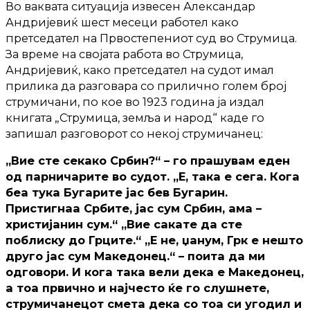
Во ваквата ситуација извесен Александар
Андријевиќ шест месеци работел како
претседател на Првостепениот суд во Струмица.
За време на својата работа во Струмица,
Андријевиќ, како претседател на судот имал
прилика да разговара со прилично голем број
струмичани, по кое во 1923 година ја издал
книгата „Струмица, земља и народ“ каде го
запишал разговорот со некој струмичанец:
„Вие сте секако Србин?“ – го прашувам еден
од парничарите во судот. „Е, така е сега. Кога
беа тука Бугарите јас бев Бугарин.
Пристигнаа Србите, јас сум Србин, ама –
христијанин сум.“ „Вие сакате да сте
поблиску до Грците.“ „Е не, џанум, Грк е нешто
друго јас сум Македонец.“ – поита да ми
одговори. И кога така вели дека е Македонец,
а тоа првично и најчесто ќе го слушнете,
струмичанецот смета дека со тоа си угодил и