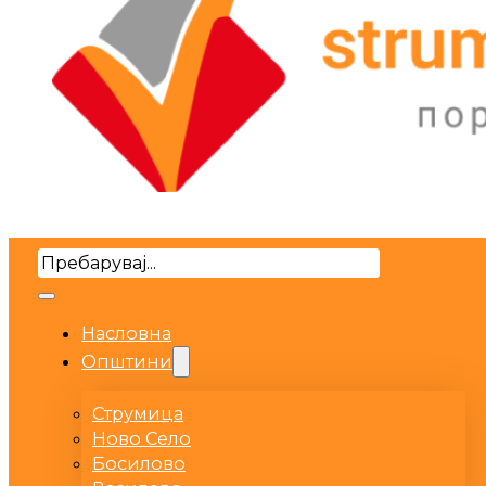
Search
Насловна
Општини
Струмица
Ново Село
Босилово