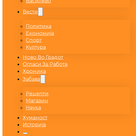
Василево
Вести
Политика
Економија
Спорт
Култура
Ново Во Градот
Огласи За Работа
Хроника
Забава
Рецепти
Магазин
Наука
Хуманост
Историја