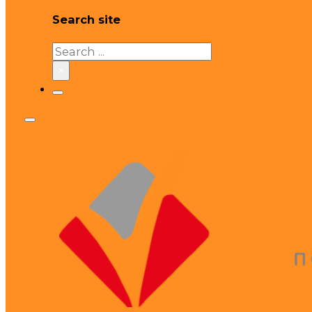
Search site
Search
×