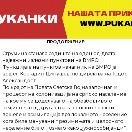
ПРОДОЛЖЕНИЕ:
Струмица станала седиште на еден од двата
најважни излезни пунктови на ВМРО.
Функцијата на пунктов началник на ВМРО ја
вршел Костадин Ципушев, по директва на Тодор
Александров.
По крајот на Првата Светска Војна започнал и
процесот на колонизација на српско население
на кое му се доделувало најобработливото
замјиште, а од друга страна српските власти
вршеле и асимилација врз локалното население
кога биле менувани презимињата и целосното
население било познато како „јужносрбијанци“.