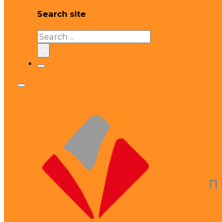
Search site
Search
×