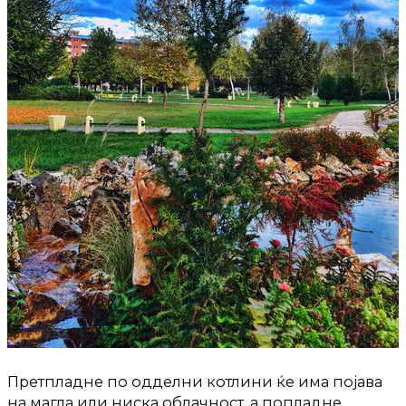
Претпладне по одделни котлини ќе има појава
на магла или ниска облачност, а попладне