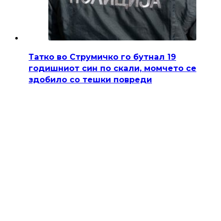
Татко во Струмичко го бутнал 19
годишниот син по скали, момчето се
здобило со тешки повреди
Полициски службеници од СВР Струмица вчера
попладне лишија од слобода 51-годишен жител на
струмичко село, постапувајќи по претходна
пријава дека…