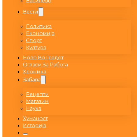
Василево
Вести
Политика
Економија
Спорт
Култура
Ново Во Градот
Огласи За Работа
Хроника
Забава
Рецепти
Магазин
Наука
Хуманост
Историја