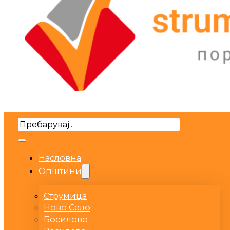
Search
Насловна
Општини
Струмица
Ново Село
Босилово