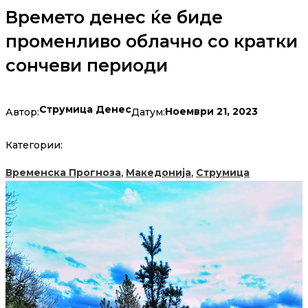
Времето денес ќе биде
променливо облачно со кратки
сончеви периоди
Струмица Денес
Ноември 21, 2023
Автор:
Датум:
Категории:
,
,
Временска Прогноза
Македонија
Струмица