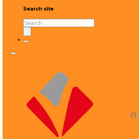
Search site
Search
×