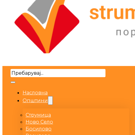
Search
Насловна
Општини
Струмица
Ново Село
Босилово