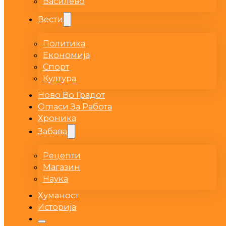
Василево
Вести
Политика
Економија
Спорт
Култура
Ново Во Градот
Огласи За Работа
Хроника
Забава
Рецепти
Магазин
Наука
Хуманост
Историја