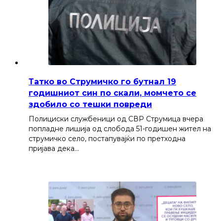
Татко во Струмичко го бутнал 19
годишниот син по скали, момчето се
здобило со тешки повреди
Полициски службеници од СВР Струмица вчера
попладне лишија од слобода 51-годишен жител на
струмичко село, постапувајќи по претходна
пријава дека…