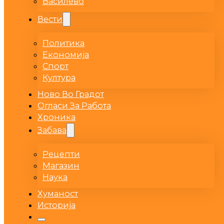
Василево
Вести
Политика
Економија
Спорт
Култура
Ново Во Градот
Огласи За Работа
Хроника
Забава
Рецепти
Магазин
Наука
Хуманост
Историја