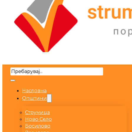
Search
Насловна
Општини
Струмица
Ново Село
Босилово