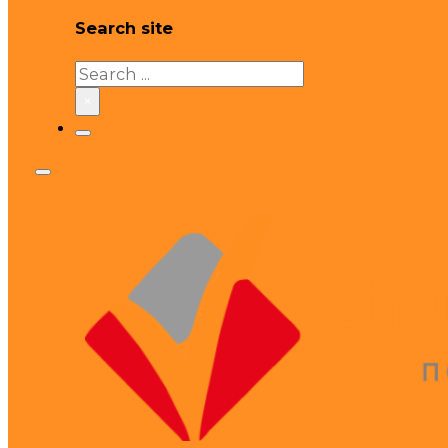
Search site
Search
×