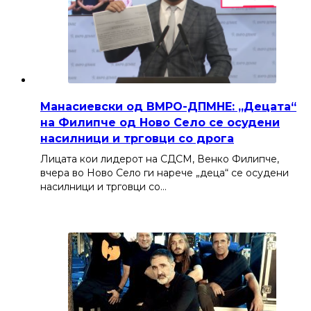
Манасиевски од ВМРО-ДПМНЕ: „Децата“
на Филипче од Ново Село се осудени
насилници и трговци со дрога
Лицата кои лидерот на СДСМ, Венко Филипче,
вчера во Ново Село ги нарече „деца“ се осудени
насилници и трговци со…