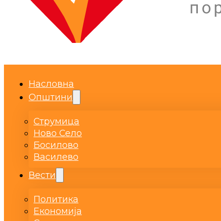
Насловна
Општини
Струмица
Ново Село
Босилово
Василево
Вести
Политика
Економија