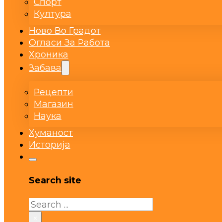
Спорт
Култура
Ново Во Градот
Огласи За Работа
Хроника
Забава
Рецепти
Магазин
Наука
Хуманост
Историја
Search site
Search
×