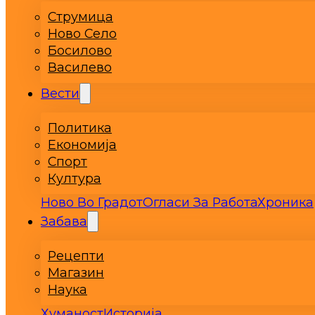
Струмица
Ново Село
Босилово
Василево
Вести
Политика
Економија
Спорт
Култура
Ново Во Градот
Огласи За Работа
Хроника
Забава
Рецепти
Магазин
Наука
Хуманост
Историја