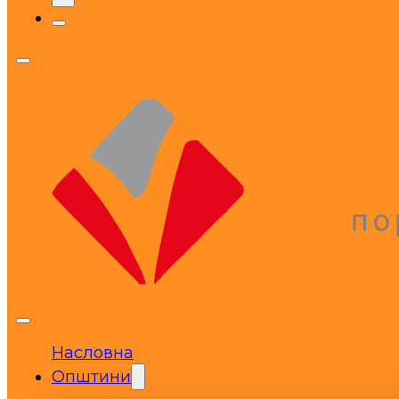
Насловна
Општини