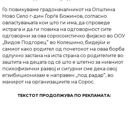
Го повикуваме градоначалникот на Општина
Ново Село г-дин Ѓорѓе Божинов, согласно
овластувањата кои што ги има, да спроведе
истрага и да ги повика на одговорност сите
одговорни за ова соросоистичко фијаско во ООУ
,,Видое Подгорец” во Колешино, бидејќи и
самиот како родител од почетокот на оваа борба
одлучно застана на иста страна со родителите во
заштита на децата од сѐ што е штетно за нивниот
психофизички развој и сигурни сме дека овој
егзибиционизам е направен ,,под радар”, во
манирот на организациите на Сорос.
ТЕКСТОТ ПРОДОЛЖУВА ПО РЕКЛАМАТА: