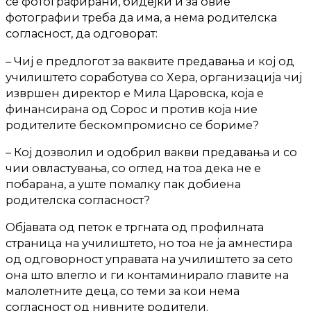
се фотографирани, бидејќи и за овие
фотографии треба да има, а нема родителска
согласност, да одговорат:
– Чиј е предлогот за ваквите предавања и кој од
училиштето соработува со Хера, организација чиј
извршен директор е Мила Царовска, која е
финансирана од Сорос и против која ние
родителите бескомпромисно се бориме?
– Кој дозволил и одобрил вакви предавања и со
чии овластувања, со оглед на тоа дека не е
побарана, а уште помалку пак добиена
родителска согласност?
Објавата од петок е тргната од профилната
страница на училиштето, но тоа не ја амнестира
од одговорност управата на училиштето за сето
она што влегло и ги контаминирало главите на
малолетните деца, со теми за кои нема
согласност од нивните родители.