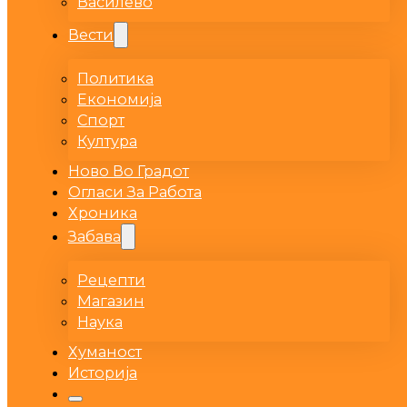
Василево
Вести
Политика
Економија
Спорт
Култура
Ново Во Градот
Огласи За Работа
Хроника
Забава
Рецепти
Магазин
Наука
Хуманост
Историја