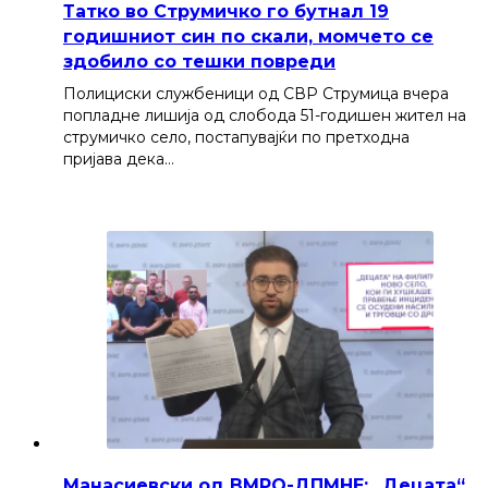
Татко во Струмичко го бутнал 19
годишниот син по скали, момчето се
здобило со тешки повреди
Полициски службеници од СВР Струмица вчера
попладне лишија од слобода 51-годишен жител на
струмичко село, постапувајќи по претходна
пријава дека…
Манасиевски од ВМРО-ДПМНЕ: „Децата“