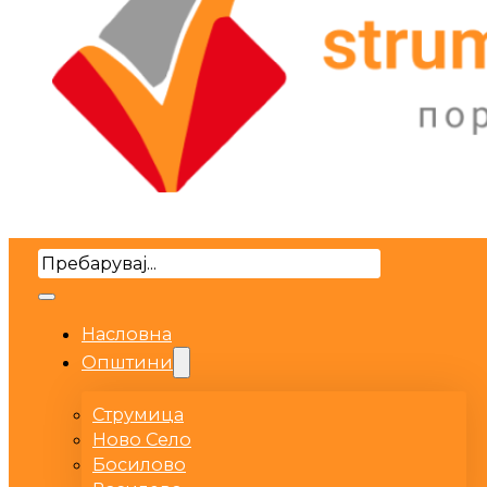
Search
Насловна
Општини
Струмица
Ново Село
Босилово