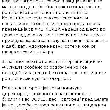
која пропагира рана сексуализација на нашите
малолетни деца, без било каква согласност од
родителите на малолетните ученици во
Колешино, во содејство со психологот и
наставникот по биологија, држи предавање за
превенција од ХИВ и СИДА на деца од шесто до
деветто одделение, кои апсолутно не се ниту на
пристојна возраст за да слушаат вакви предавања
и да бидат индоктринирани со теми кои се
главна опсесија на Хера.
За ваквиот влез на невладини организации во
училишта, особено со содржини кои се
неподобни за деца и без согласност од нивните
родители, следува одговорност.
Родителски фронт јавно ги повикува
директорот, психологот и наставникот по
биологија во ООУ ,,Видео Подгорец” пред целата
јавност, особено пред родителите на децата кои