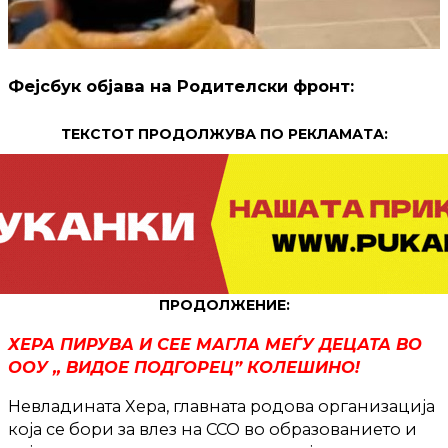
Фејсбук објава на Родителски фронт:
ТЕКСТОТ ПРОДОЛЖУВА ПО РЕКЛАМАТА:
ПРОДОЛЖЕНИЕ:
ХЕРА ПИРУВА И СЕЕ МАГЛА МЕЃУ ДЕЦАТА ВО
ООУ ,, ВИДОЕ ПОДГОРЕЦ” КОЛЕШИНО!
Невладината Хера, главната родова организација
која се бори за влез на ССО во образованието и