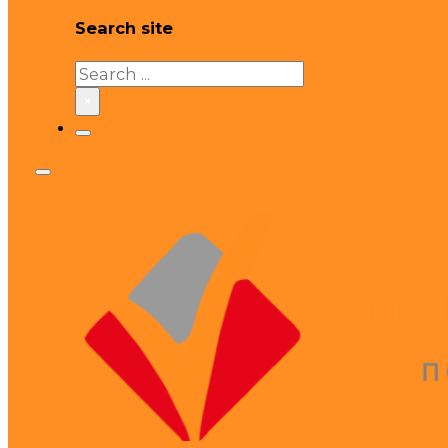
Search site
Search
×