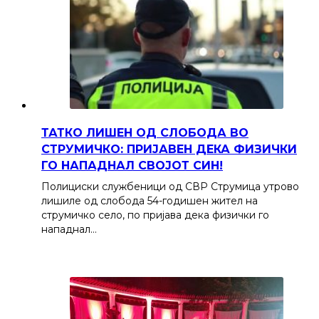
ТАТКО ЛИШЕН ОД СЛОБОДА ВО
СТРУМИЧКО: ПРИЈАВЕН ДЕКА ФИЗИЧКИ
ГО НАПАДНАЛ СВОЈОТ СИН!
Полициски службеници од СВР Струмица утрово
лишиле од слобода 54-годишен жител на
струмичко село, по пријава дека физички го
нападнал…