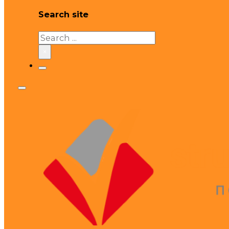
Search site
Search
×