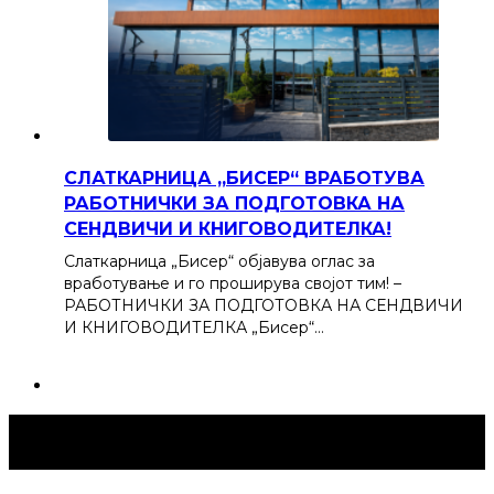
СЛАТКАРНИЦА „БИСЕР“ ВРАБОТУВА
РАБОТНИЧКИ ЗА ПОДГОТОВКА НА
СЕНДВИЧИ И КНИГОВОДИТЕЛКА!
Слаткарница „Бисер“ објавува оглас за
вработување и го проширува својот тим! –
РАБОТНИЧКИ ЗА ПОДГОТОВКА НА СЕНДВИЧИ
И КНИГОВОДИТЕЛКА „Бисер“…
Струмица Денес © 2024