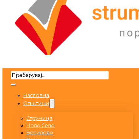
Search
Насловна
Општини
Струмица
Ново Село
Босилово