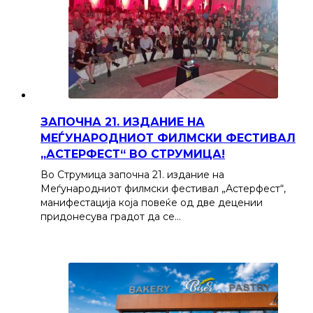
ЗАПОЧНА 21. ИЗДАНИЕ НА
МЕЃУНАРОДНИОТ ФИЛМСКИ ФЕСТИВАЛ
„АСТЕРФЕСТ“ ВО СТРУМИЦА!
Во Струмица започна 21. издание на
Меѓународниот филмски фестивал „Астерфест“,
манифестација која повеќе од две децении
придонесува градот да се…