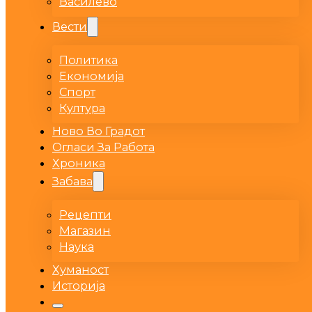
Василево
Вести
Политика
Економија
Спорт
Култура
Ново Во Градот
Огласи За Работа
Хроника
Забава
Рецепти
Магазин
Наука
Хуманост
Историја