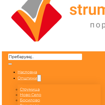
Search
Насловна
Општини
Струмица
Ново Село
Босилово