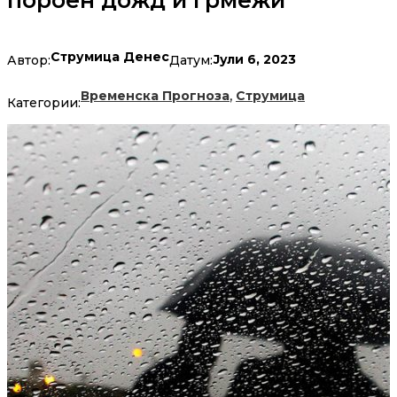
пороен дожд и грмежи
Струмица Денес
Јули 6, 2023
Автор:
Датум:
,
Временска Прогноза
Струмица
Категории: