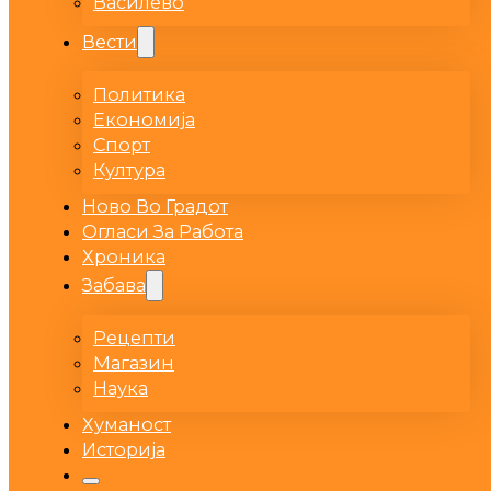
Василево
Вести
Политика
Економија
Спорт
Култура
Ново Во Градот
Огласи За Работа
Хроника
Забава
Рецепти
Магазин
Наука
Хуманост
Историја