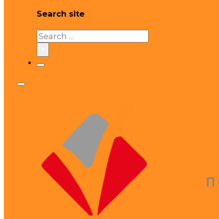
Search site
Search
×