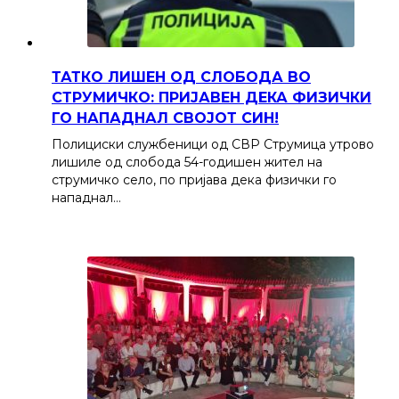
ТАТКО ЛИШЕН ОД СЛОБОДА ВО
СТРУМИЧКО: ПРИЈАВЕН ДЕКА ФИЗИЧКИ
ГО НАПАДНАЛ СВОЈОТ СИН!
Полициски службеници од СВР Струмица утрово
лишиле од слобода 54-годишен жител на
струмичко село, по пријава дека физички го
нападнал…