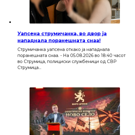
Уапсена струмичанка, во двор ја
нападнала поранешната снаа!
Струмичанка уапсена откако ја нападнала
поранешната снаа. - На 05.08.2026 во 18:40 часот
во Струмица, полициски службеници од СВР
Струмица…