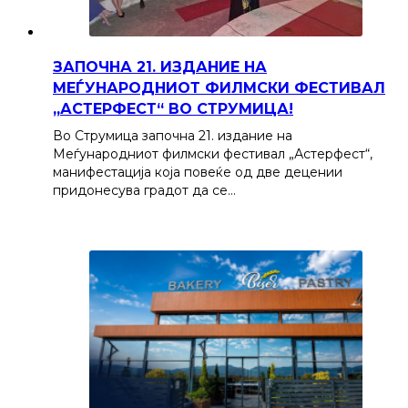
ЗАПОЧНА 21. ИЗДАНИЕ НА
МЕЃУНАРОДНИОТ ФИЛМСКИ ФЕСТИВАЛ
„АСТЕРФЕСТ“ ВО СТРУМИЦА!
Во Струмица започна 21. издание на
Меѓународниот филмски фестивал „Астерфест“,
манифестација која повеќе од две децении
придонесува градот да се…