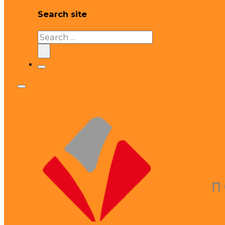
Search site
Search
×