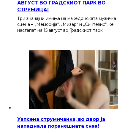
АВГУСТ ВО ГРАДСКИОТ ПАРК ВО
СТРУМИЦА!
Три значајни имиња на македонската музичка
сцена – „Меморија“, „Мизар“ и „Синтезис“, ќе
настапат на 15 август во Градскиот парк…
Уапсена струмичанка, во двор ја
нападнала поранешната снаа!