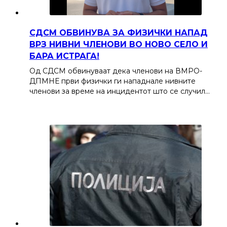
СДСМ ОБВИНУВА ЗА ФИЗИЧКИ НАПАД
ВРЗ НИВНИ ЧЛЕНОВИ ВО НОВО СЕЛО И
БАРА ИСТРАГА!
Од СДСМ обвинуваат дека членови на ВМРО-
ДПМНЕ први физички ги нападнале нивните
членови за време на инцидентот што се случил…