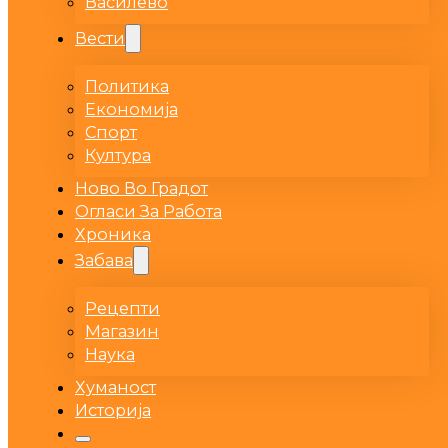
Василево
Вести
Политика
Економија
Спорт
Култура
Ново Во Градот
Огласи За Работа
Хроника
Забава
Рецепти
Магазин
Наука
Хуманост
Историја