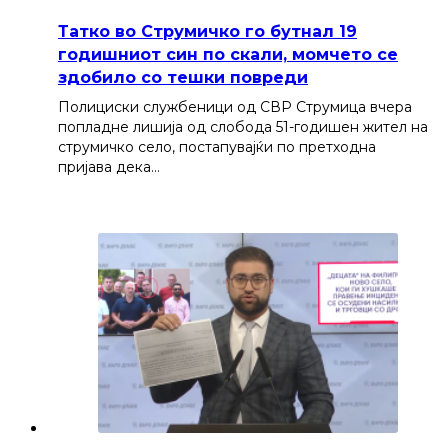
Татко во Струмичко го бутнал 19
годишниот син по скали, момчето се
здобило со тешки повреди
Полициски службеници од СВР Струмица вчера
попладне лишија од слобода 51-годишен жител на
струмичко село, постапувајќи по претходна
пријава дека…