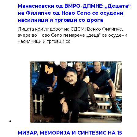
Манасиевски од ВМРО-ДПМНЕ: „Децата“
на Филипче од Ново Село се осудени
насилници и трговци со дрога
Лицата кои лидерот на СДСМ, Венко Филипче,
вчера во Ново Село ги нарече „деца“ се осудени
насилници и трговци со…
МИЗАР, МЕМОРИЈА И СИНТЕЗИС НА 15