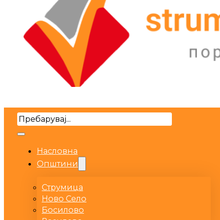
Search
Насловна
Општини
Струмица
Ново Село
Босилово