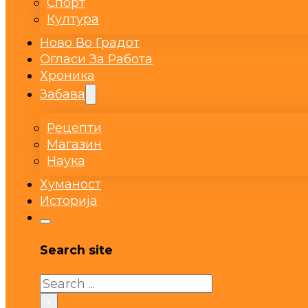
Спорт
Култура
Ново Во Градот
Огласи За Работа
Хроника
Забава
Рецепти
Магазин
Наука
Хуманост
Историја
Search site
Search
×