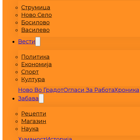
Струмица
Ново Село
Босилово
Василево
Вести
Политика
Економија
Спорт
Култура
Ново Во Градот
Огласи За Работа
Хроника
Забава
Рецепти
Магазин
Наука
Хуманост
Историја