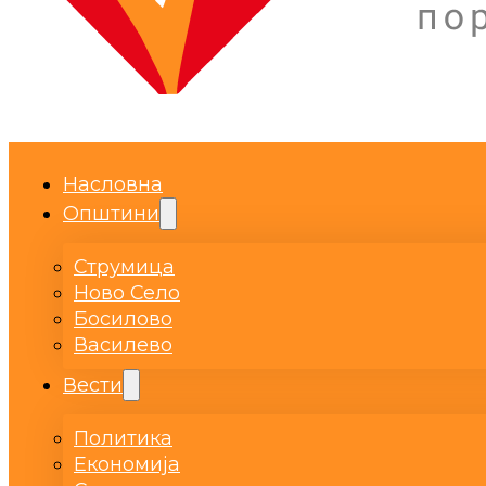
Насловна
Општини
Струмица
Ново Село
Босилово
Василево
Вести
Политика
Економија