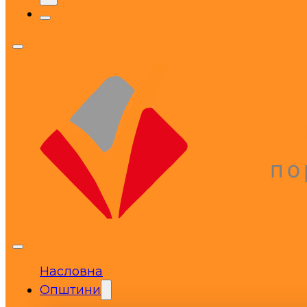
Насловна
Општини