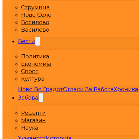
Струмица
Ново Село
Босилово
Василево
Вести
Политика
Економија
Спорт
Култура
Ново Во Градот
Огласи За Работа
Хроника
Забава
Рецепти
Магазин
Наука
Хуманост
Историја