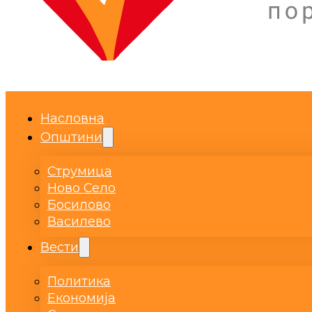
Насловна
Општини
Струмица
Ново Село
Босилово
Василево
Вести
Политика
Економија