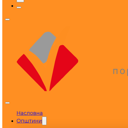
Насловна
Општини