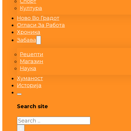
Спорт
Култура
Ново Во Градот
Огласи За Работа
Хроника
Забава
Рецепти
Магазин
Наука
Хуманост
Историја
Search site
Search
×