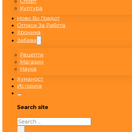
Спорт
Култура
Ново Во Градот
Огласи За Работа
Хроника
Забава
Рецепти
Магазин
Наука
Хуманост
Историја
Search site
Search
×