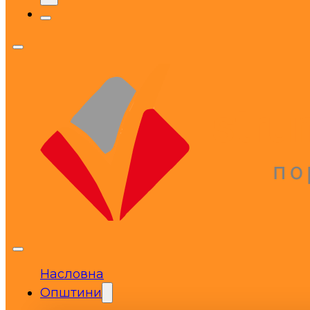
Насловна
Општини