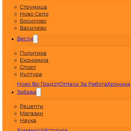
Струмица
Ново Село
Босилово
Василево
Вести
Политика
Економија
Спорт
Култура
Ново Во Градот
Огласи За Работа
Хроника
Забава
Рецепти
Магазин
Наука
Хуманост
Историја