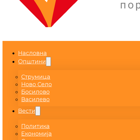
Насловна
Општини
Струмица
Ново Село
Босилово
Василево
Вести
Политика
Економија