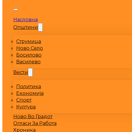
Насловна
Општини
Струмица
Ново Село
Босилово
Василево
Вести
Политика
Економија
Спорт
Култура
Ново Во Градот
Огласи За Работа
Хроника