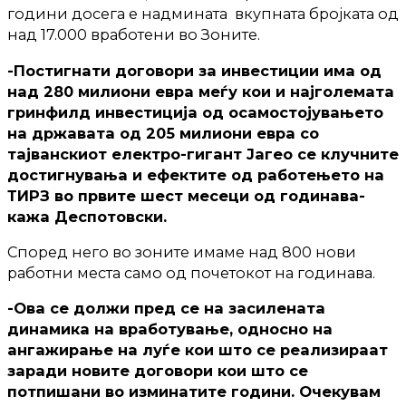
години досега е надмината вкупната бројката од
над 17.000 вработени во Зоните.
-Постигнати договори за инвестиции има од
над 280 милиони евра меѓу кои и најголемата
гринфилд инвестиција од осамостојувањето
на државата од 205 милиони евра со
тајванскиот електро-гигант Јагео се клучните
достигнувања и ефектите од работењето на
ТИРЗ во првите шест месеци од годинава-
кажа Деспотовски.
Според него во зоните имаме над 800 нови
работни места само од почетокот на годинава.
-Ова се должи пред се на засилената
динамика на вработување, односно на
ангажирање на луѓе кои што се реализираат
заради новите договори кои што се
потпишани во изминатите години. Очекувам