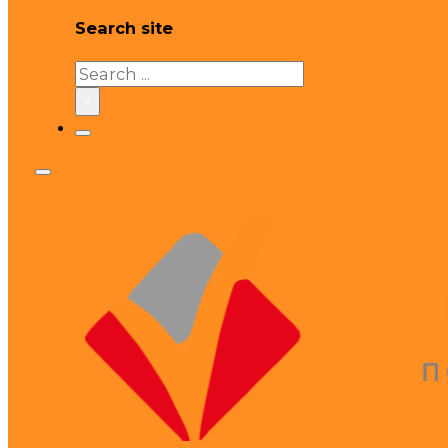
Search site
Search
×