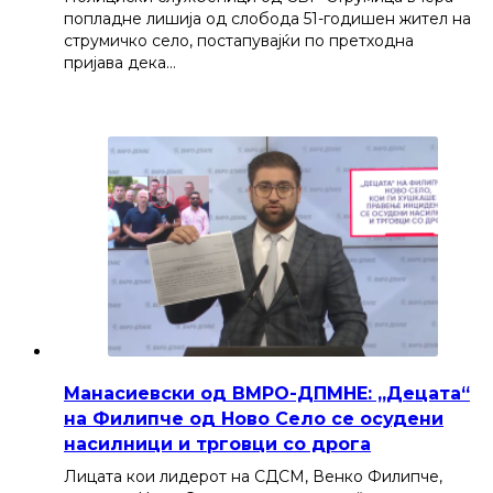
попладне лишија од слобода 51-годишен жител на
струмичко село, постапувајќи по претходна
пријава дека…
Манасиевски од ВМРО-ДПМНЕ: „Децата“
на Филипче од Ново Село се осудени
насилници и трговци со дрога
Лицата кои лидерот на СДСМ, Венко Филипче,