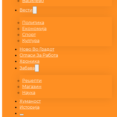
Василево
Вести
Политика
Економија
Спорт
Култура
Ново Во Градот
Огласи За Работа
Хроника
Забава
Рецепти
Магазин
Наука
Хуманост
Историја