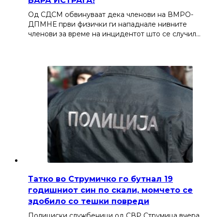
БАРА ИСТРАГА!
Од СДСМ обвинуваат дека членови на ВМРО-
ДПМНЕ први физички ги нападнале нивните
членови за време на инцидентот што се случил…
Татко во Струмичко го бутнал 19
годишниот син по скали, момчето се
здобило со тешки повреди
Полициски службеници од СВР Струмица вчера