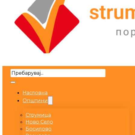
Search
Насловна
Општини
Струмица
Ново Село
Босилово