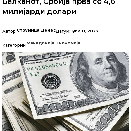
Балканот, Србија прва со 4,6
милијарди долари
Струмица Денес
Јули 11, 2023
Автор:
Датум:
,
Македонија
Економија
Категории: