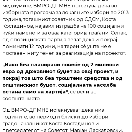
медиумите, ВМРО-ДПМНЕ потсетува дека во
изборната програма за локалните избори во 2013
година, тогашниот советник од СДСМ, Коста
Костадинов, најавил изградба на 100 социјални
куќи наменети за оваа категорија граѓани. Сепак,
од опозициската партија велат дека и покрај
поминати 12 години, на терен сè уште не е
поставен ниту темел за реализација на проектот.
„Иако беа планирани повеќе од 2 милиони
евра од државниот буџет за овој проект, и
покрај тоа што беа троштени средства и од
општинскиот буџет, социјалната населба
остана само на хартија“
, се вели во
соопштението.
Од ВМРО-ДПМНЕ истакнуваат дека низ
годините, во периоди блиски до избори,
градоначалникот Коста Костадинов и
претседателот на Советот, Марјан Даскаловски,