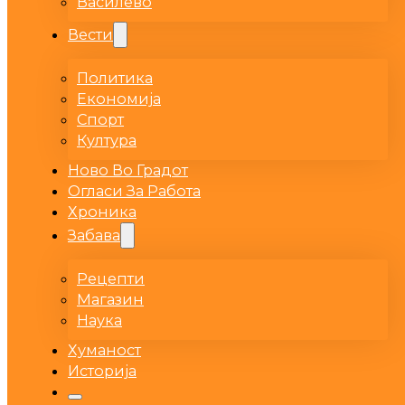
Василево
Вести
Политика
Економија
Спорт
Култура
Ново Во Градот
Огласи За Работа
Хроника
Забава
Рецепти
Магазин
Наука
Хуманост
Историја