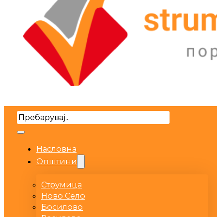
Search
Насловна
Општини
Струмица
Ново Село
Босилово