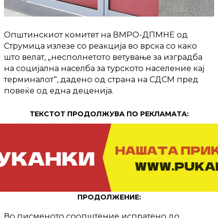
Општинскиот комитет на ВМРО-ДПМНЕ од
Струмица излезе со реакција во врска со како
што велат, „несполнетото ветување за изградба
на социјална населба за турското население кај
терминалот“, дадено од страна на СДСМ пред
повеќе од една деценија.
ТЕКСТОТ ПРОДОЛЖУВА ПО РЕКЛАМАТА:
ПРОДОЛЖЕНИЕ:
Во писменото соопштение испратено до