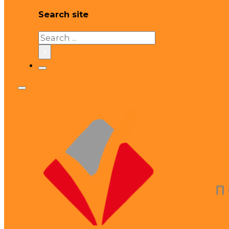
Search site
Search
×