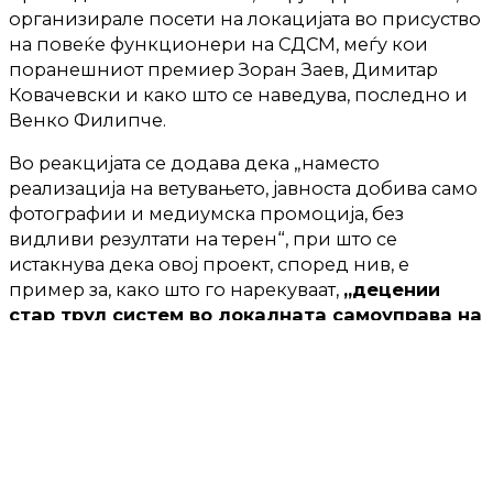
организирале посети на локацијата во присуство
на повеќе функционери на СДСМ, меѓу кои
поранешниот премиер Зоран Заев, Димитар
Ковачевски и како што се наведува, последно и
Венко Филипче.
Во реакцијата се додава дека „наместо
реализација на ветувањето, јавноста добива само
фотографии и медиумска промоција, без
видливи резултати на терен“, при што се
истакнува дека овој проект, според нив, е
пример за, како што го нарекуваат,
„децении
стар трул систем во локалната самоуправа на
Струмица“.
Засега, од Општина Струмица или од СДСМ не е
пристигната реакција на обвинувањата.
ТЕКСТОТ ПРОДОЛЖУВА ПО РЕКЛАМАТА: