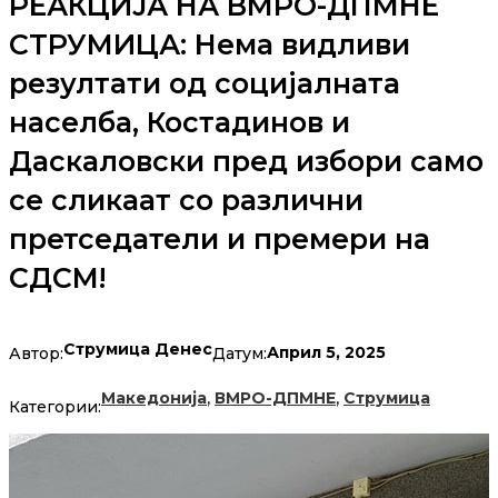
РЕАКЦИЈА НА ВМРО-ДПМНЕ
СТРУМИЦА: Нема видливи
резултати од социјалната
населба, Костадинов и
Даскаловски пред избори само
се сликаат со различни
претседатели и премери на
СДСМ!
Струмица Денес
Април 5, 2025
Автор:
Датум:
,
,
Македонија
ВМРО-ДПМНЕ
Струмица
Категории: