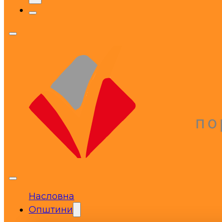
Насловна
Општини