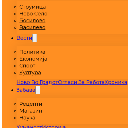
Струмица
Ново Село
Босилово
Василево
Вести
Политика
Економија
Спорт
Култура
Ново Во Градот
Огласи За Работа
Хроника
Забава
Рецепти
Магазин
Наука
Хуманост
Историја