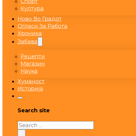
Спорт
Култура
Ново Во Градот
Огласи За Работа
Хроника
Забава
Рецепти
Магазин
Наука
Хуманост
Историја
Search site
Search
×