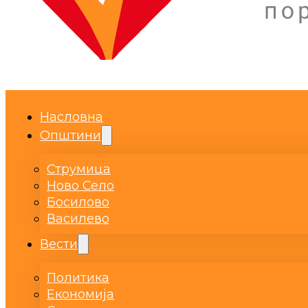
Насловна
Општини
Струмица
Ново Село
Босилово
Василево
Вести
Политика
Економија