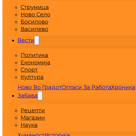
Струмица
Ново Село
Босилово
Василево
Вести
Политика
Економија
Спорт
Култура
Ново Во Градот
Огласи За Работа
Хроника
Забава
Рецепти
Магазин
Наука
Хуманост
Историја