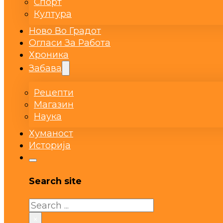
Спорт
Култура
Ново Во Градот
Огласи За Работа
Хроника
Забава
Рецепти
Магазин
Наука
Хуманост
Историја
Search site
Search
×