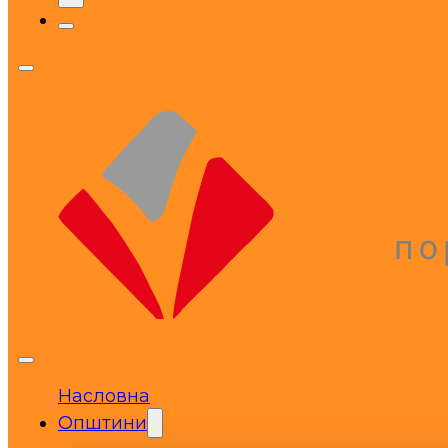
Насловна
Општини