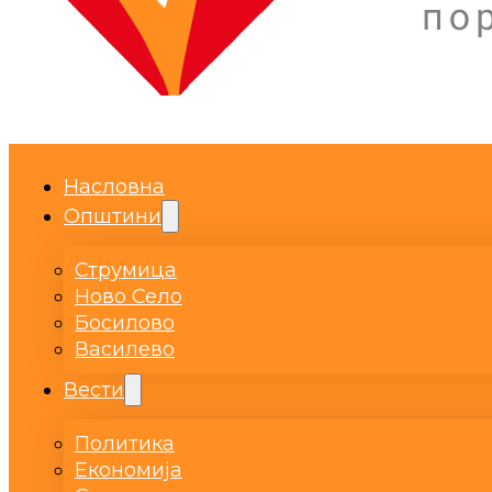
Насловна
Општини
Струмица
Ново Село
Босилово
Василево
Вести
Политика
Економија