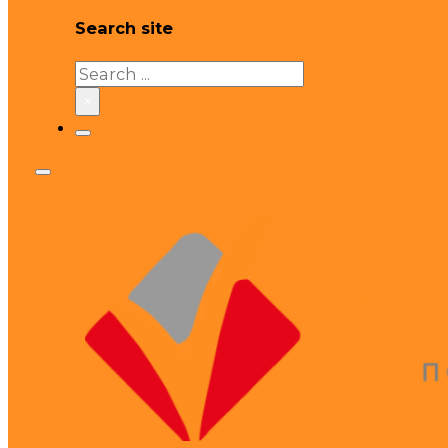
Search site
Search
×