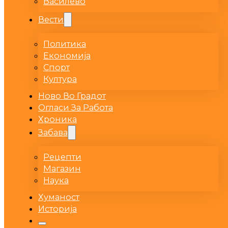
Василево
Вести
Политика
Економија
Спорт
Култура
Ново Во Градот
Огласи За Работа
Хроника
Забава
Рецепти
Магазин
Наука
Хуманост
Историја