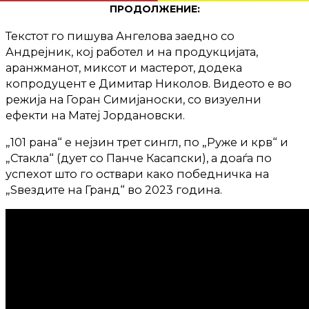
ПРОДОЛЖЕНИЕ:
Текстот го пишува Ангелова заедно со
Андрејник, кој работел и на продукцијата,
аранжманот, миксот и мастерот, додека
копродуцент е Димитар Николов. Видеото е во
режија на Горан Симијаноски, со визуелни
ефекти на Матеј Јордановски.
„101 рана“ е нејзин трет сингл, по „Руже и крв“ и
„Стакла“ (дует со Панче Касапски), а доаѓа по
успехот што го оствари како победничка на
„Ѕвездите на Гранд“ во 2023 година.