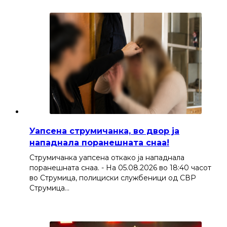
Уапсена струмичанка, во двор ја
нападнала поранешната снаа!
Струмичанка уапсена откако ја нападнала
поранешната снаа. - На 05.08.2026 во 18:40 часот
во Струмица, полициски службеници од СВР
Струмица…