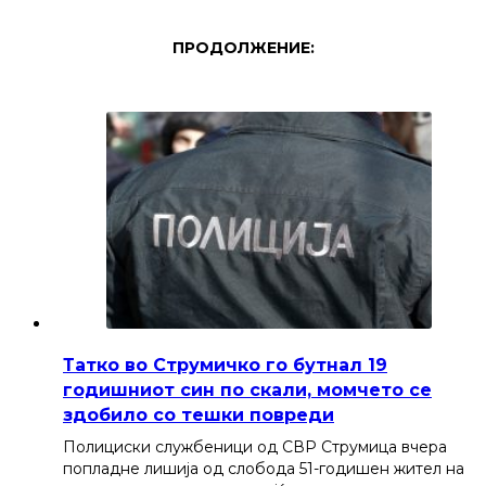
ПРОДОЛЖЕНИЕ:
Татко во Струмичко го бутнал 19
годишниот син по скали, момчето се
здобило со тешки повреди
Полициски службеници од СВР Струмица вчера
попладне лишија од слобода 51-годишен жител на