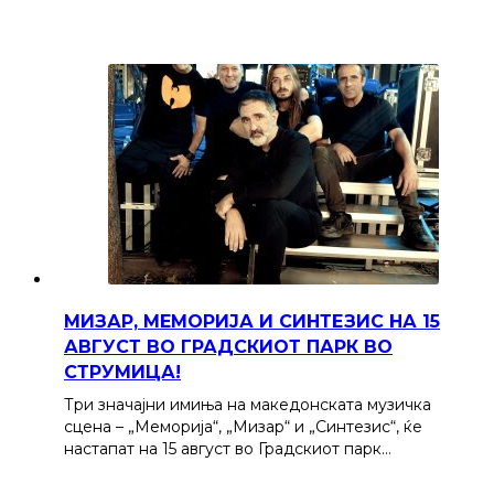
МИЗАР, МЕМОРИЈА И СИНТЕЗИС НА 15
АВГУСТ ВО ГРАДСКИОТ ПАРК ВО
СТРУМИЦА!
Три значајни имиња на македонската музичка
сцена – „Меморија“, „Мизар“ и „Синтезис“, ќе
настапат на 15 август во Градскиот парк…