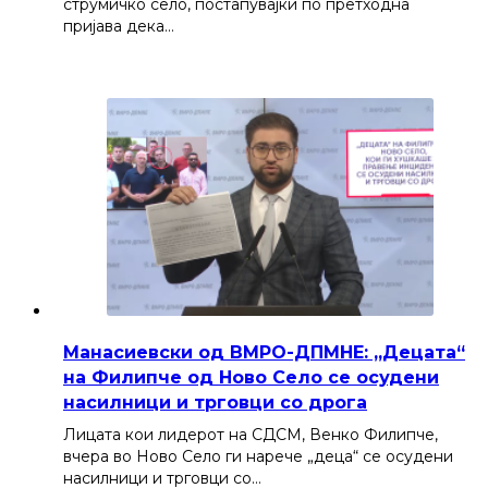
струмичко село, постапувајќи по претходна
пријава дека…
Манасиевски од ВМРО-ДПМНЕ: „Децата“
на Филипче од Ново Село се осудени
насилници и трговци со дрога
Лицата кои лидерот на СДСМ, Венко Филипче,
вчера во Ново Село ги нарече „деца“ се осудени
насилници и трговци со…