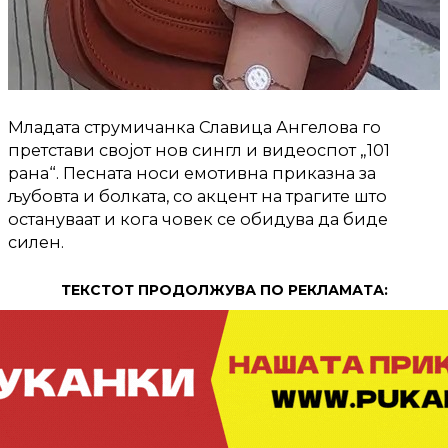
Младата струмичанка Славица Ангелова го
претстави својот нов сингл и видеоспот „101
рана“. Песната носи емотивна приказна за
љубовта и болката, со акцент на трагите што
остануваат и кога човек се обидува да биде
силен.
ТЕКСТОТ ПРОДОЛЖУВА ПО РЕКЛАМАТА: