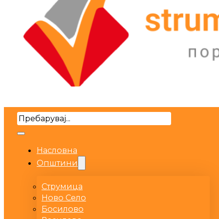
Search
Насловна
Општини
Струмица
Ново Село
Босилово