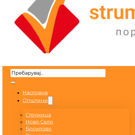
Search
Насловна
Општини
Струмица
Ново Село
Босилово