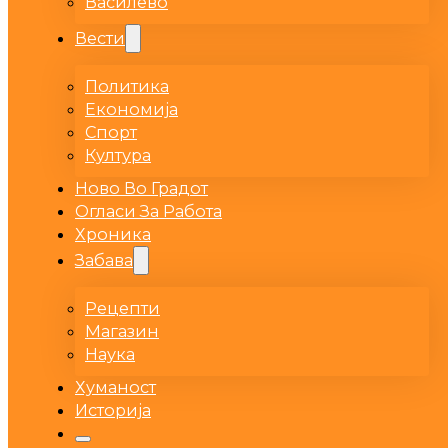
Василево
Вести
Политика
Економија
Спорт
Култура
Ново Во Градот
Огласи За Работа
Хроника
Забава
Рецепти
Магазин
Наука
Хуманост
Историја