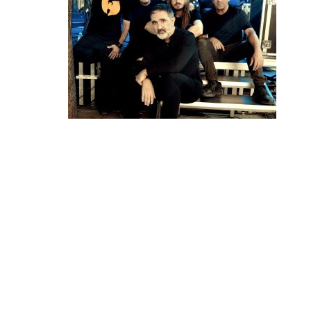
МИЗАР, МЕМОРИЈА И СИНТЕЗИС НА 15
АВГУСТ ВО ГРАДСКИОТ ПАРК ВО
СТРУМИЦА!
Три значајни имиња на македонската музичка
сцена – „Меморија“, „Мизар“ и „Синтезис“, ќе
настапат на 15 август во Градскиот парк…