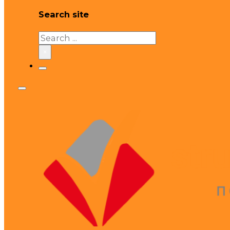
Search site
Search
×