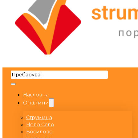
Search
Насловна
Општини
Струмица
Ново Село
Босилово