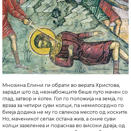
Мнозина Елини ги обрати во верата Христова,
заради што од незнабожците беше луто мачен со
глад, затвор и ќотек. Гол го положија на земја, го
врзаа за четири суви колци, па немилосрдно го
биеја додека не му го свлекоа месото од коските.
Но, маченикот сепак остана жив, а оние суви
колци зазеленеа и пораснаа во високи дрвја, од