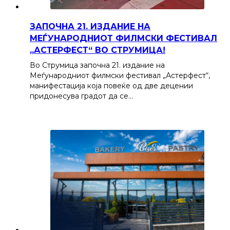
ЗАПОЧНА 21. ИЗДАНИЕ НА
МЕЃУНАРОДНИОТ ФИЛМСКИ ФЕСТИВАЛ
„АСТЕРФЕСТ“ ВО СТРУМИЦА!
Во Струмица започна 21. издание на
Меѓународниот филмски фестивал „Астерфест“,
манифестација која повеќе од две децении
придонесува градот да се…