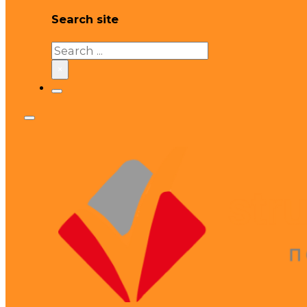
Search site
Search
×