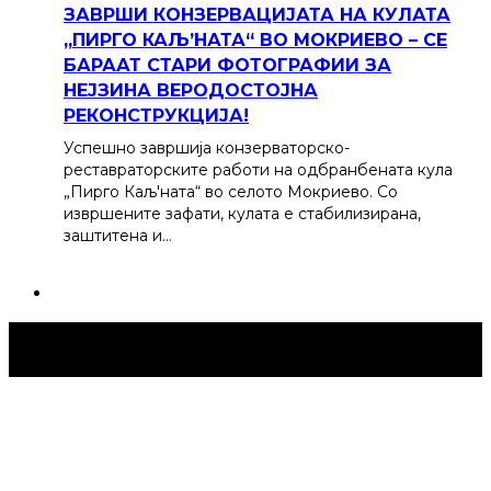
ЗАВРШИ КОНЗЕРВАЦИЈАТА НА КУЛАТА
„ПИРГО КАЉ’НАТА“ ВО МОКРИЕВО – СЕ
БАРААТ СТАРИ ФОТОГРАФИИ ЗА
НЕЈЗИНА ВЕРОДОСТОЈНА
РЕКОНСТРУКЦИЈА!
Успешно завршија конзерваторско-
реставраторските работи на одбранбената кула
„Пирго Каљ'ната“ во селото Мокриево. Со
извршените зафати, кулата е стабилизирана,
заштитена и…
Струмица Денес © 2024