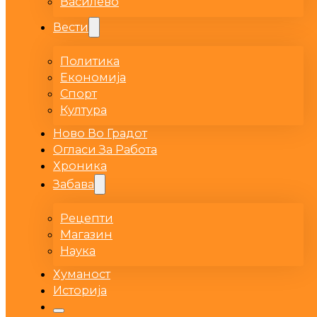
Василево
Вести
Политика
Економија
Спорт
Култура
Ново Во Градот
Огласи За Работа
Хроника
Забава
Рецепти
Магазин
Наука
Хуманост
Историја