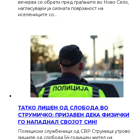
вечерва се обрати пред граѓаните во Ново Село,
нагласувајќи ја силната поврзаност на
иселениците со…
ТАТКО ЛИШЕН ОД СЛОБОДА ВО
СТРУМИЧКО: ПРИЈАВЕН ДЕКА ФИЗИЧКИ
ГО НАПАДНАЛ СВОЈОТ СИН!
Полициски службеници од СВР Струмица утрово
лишиле од слобода 54-годишен жител на