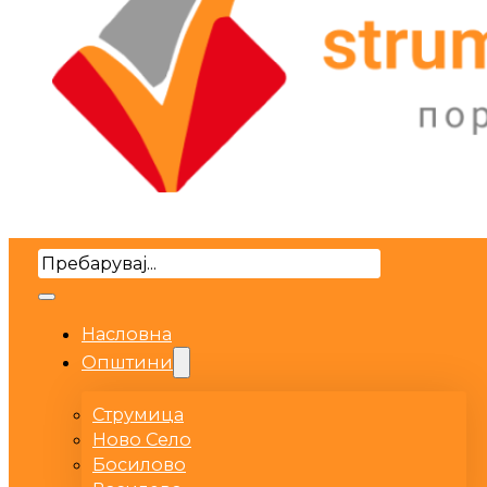
Search
Насловна
Општини
Струмица
Ново Село
Босилово