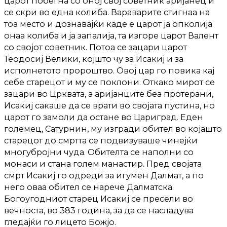
царот побегна со оној свој советник аријанец и
се скри во една колиба. Вараварите стигнаа на
тоа место и дознавајќи каде е царот ја опколија
онаа колиба и ја запалија, та изгоре царот Валент
со својот советник. Потоа се зацари царот
Теодосиј Велики, којшто чу за Исакиј и за
исполнетото пророштво. Овој цар го повика кај
себе старецот и му се поклони. Откако мирот се
зацари во Црквата, а аријанците беа протерани,
Исакиј сакаше да се врати во својата пустина, но
царот го замоли да остане во Цариград. Еден
големец, Сатурнин, му изгради обител во којашто
старецот до смртта се подвизуваше чинејќи
многубројни чуда. Обителта се наполни со
монаси и стана голем манастир. Пред својата
смрт Исакиј го одреди за игумен Далмат, а по
него оваа обител се нарече Далматска.
Богоугодниот старец Исакиј се пресели во
вечноста, во 383 година, за да се насладува
гледајќи го лицето Божјо.