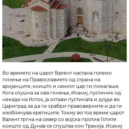
Во времето на царот Валент настана големо
гонење на Православието од страна на
аријанците, коишто и самиот цар ги помагаше.
Кога слушна за ова гонење, Исакиј, пустиник од
некаде на Исток, ја остави пустината и дојде во
Цариград за да ги храбри правоверните и да ги
изобличува еретиците. Токму во тоа време царот
Валент тргна на север со војска против Готите
коишто од Дунав се спуштаа кон Тракија. Исакиј