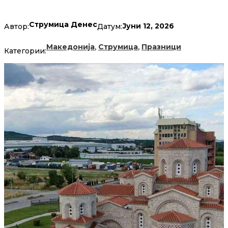
Струмица Денес
Јуни 12, 2026
Автор:
Датум:
,
,
Македонија
Струмица
Празници
Категории: