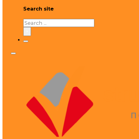
Search site
Search
×