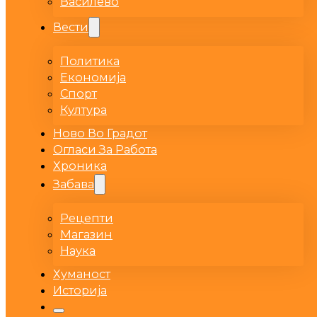
Василево
Вести
Политика
Економија
Спорт
Култура
Ново Во Градот
Огласи За Работа
Хроника
Забава
Рецепти
Магазин
Наука
Хуманост
Историја