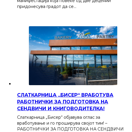
манифестација која повеќе од две децении
придонесува градот да се…
СЛАТКАРНИЦА „БИСЕР“ ВРАБОТУВА
РАБОТНИЧКИ ЗА ПОДГОТОВКА НА
СЕНДВИЧИ И КНИГОВОДИТЕЛКА!
Слаткарница „Бисер“ објавува оглас за
вработување и го проширува својот тим! –
РАБОТНИЧКИ ЗА ПОДГОТОВКА НА СЕНДВИЧИ