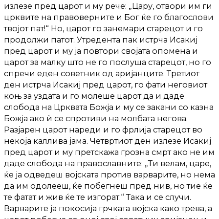
излезе пред царот и му рече: „Цару, отвори им ги
црквите на правоверните и Бог ќе го благослови
твојот пат!“ Но, царот го занемари старецот и го
продолжи патот. Утредента пак истрча Исакиј
пред царот и му ја повтори својата опомена и
царот за малку што не го послуша старецот, но го
спречи еден советник од аријанците. Третиот
ден истрча Исакиј пред царот, го фати неговиот
коњ за уздата и го молеше царот да и даде
слобода на Црквата Божја и му се закани со казна
Божја ако ѝ се спротиви на молбата негова.
Разјарен царот нареди и го фрлија старецот во
некоја каллива јама. Четвртиот ден излезе Исакиј
пред царот и му претскажа грозна смрт ако не им
даде слобода на православните: „Ти велам, царе,
ќе ја одведеш војската против варварите, но нема
да им одолееш, ќе побегнеш пред нив, но тие ќе
те фатат и жив ќе те изгорат.“ Така и се случи.
Варварите ја покосија грчката војска како трева, а