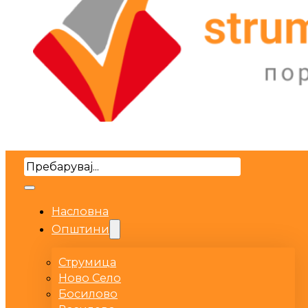
Search
Насловна
Општини
Струмица
Ново Село
Босилово