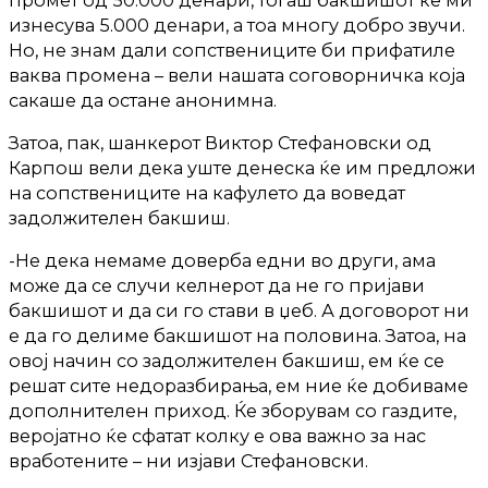
изнесува 5.000 денари, а тоа многу добро звучи.
Но, не знам дали сопствениците би прифатиле
ваква промена – вели нашата соговорничка која
сакаше да остане анонимна.
Затоа, пак, шанкерот Виктор Стефановски од
Карпош вели дека уште денеска ќе им предложи
на сопствениците на кафулето да воведат
задолжителен бакшиш.
-Не дека немаме доверба едни во други, ама
може да се случи келнерот да не го пријави
бакшишот и да си го стави в џеб. А договорот ни
е да го делиме бакшишот на половина. Затоа, на
овој начин со задолжителен бакшиш, ем ќе се
решат сите недоразбирања, ем ние ќе добиваме
дополнителен приход. Ќе зборувам со газдите,
веројатно ќе сфатат колку е ова важно за нас
вработените – ни изјави Стефановски.