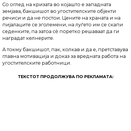
Со оглед на кризата во којашто е западната
земјава, бакшишот во угостителските објекти
речиси и да не постои. Цените на храната и на
пијалаците се зголемени, на луѓето им се скапи
седенките, па затоа сѐ поретко решаваат да ги
наградат келнерите.
А токму бакшишот, пак, колкав и да е, претставува
главна мотивација и доказ за вредната работа на
угостителските работници.
ТЕКСТОТ ПРОДОЛЖУВА ПО РЕКЛАМАТА: