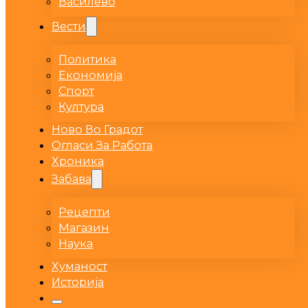
Василево
Вести
Политика
Економија
Спорт
Култура
Ново Во Градот
Огласи За Работа
Хроника
Забава
Рецепти
Магазин
Наука
Хуманост
Историја