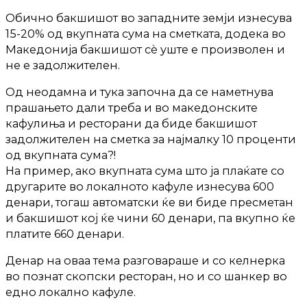
Обично бакшишот во западните земји изнесува
15-20% од вкупната сума на сметката, додека во
Македонија бакшишот сѐ уште е произволен и
не е задолжителен.
Од неодамна и тука започна да се наметнува
прашањето дали треба и во македонските
кафулиња и ресторани да биде бакшишот
задолжителен на сметка за најмалку 10 проценти
од вкупната сума?!
На пример, ако вкупната сума што ја плаќате со
другарите во локалното кафуле изнесува 600
денари, тогаш автоматски ќе ви биде пресметан
и бакшишот кој ќе чини 60 денари, па вкупно ќе
платите 660 денари.
Денар на оваа тема разговараше и со келнерка
во познат скопски ресторан, но и со шанкер во
едно локално кафуле.