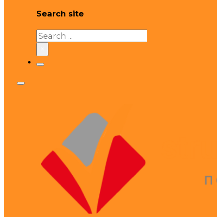
Search site
Search
×