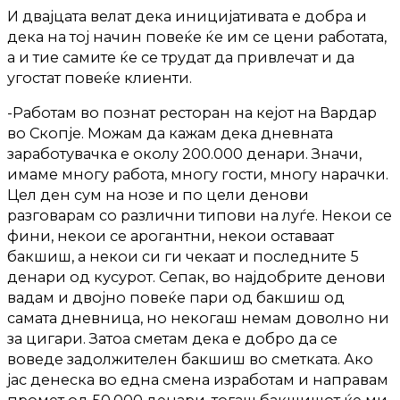
И двајцата велат дека иницијативата е добра и
дека на тој начин повеќе ќе им се цени работата,
а и тие самите ќе се трудат да привлечат и да
угостат повеќе клиенти.
-Работам во познат ресторан на кејот на Вардар
во Скопје. Можам да кажам дека дневната
заработувачка е околу 200.000 денари. Значи,
имаме многу работа, многу гости, многу нарачки.
Цел ден сум на нозе и по цели денови
разговарам со различни типови на луѓе. Некои се
фини, некои се арогантни, некои оставаат
бакшиш, а некои си ги чекаат и последните 5
денари од кусурот. Сепак, во најдобрите денови
вадам и двојно повеќе пари од бакшиш од
самата дневница, но некогаш немам доволно ни
за цигари. Затоа сметам дека е добро да се
воведе задолжителен бакшиш во сметката. Ако
јас денеска во една смена изработам и направам
промет од 50.000 денари, тогаш бакшишот ќе ми