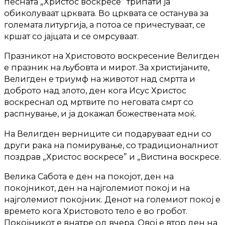
песната „Христос воскресе” трипати ја
обиколуваат црквата. Во црквата се останува за
големата литургија, а потоа се причестуваат, се
кршат со јајцата и се омрсуваат.
Празникот на Христовото воскресение Велигден
е празник на љубовта и мирот. За христијаните,
Велигден е триумф на животот над смртта и
доброто над злото, ден кога Исус Христос
воскреснал од мртвите по неговата смрт со
распнување, и ја докажал божествената моќ.
На Велигден верниците си подаруваат едни со
други рака на помирување, со традиционалниот
поздрав „Христос воскресе” и „Вистина воскресе.
Велика Сабота е ден на покојот, ден на
покојникот, ден на најголемиот покој и на
најголемиот покојник. Денот на големиот покој е
времето кога Христовото тело е во гробот.
Покојникот е внатре од вчера. Овој е втор ден на