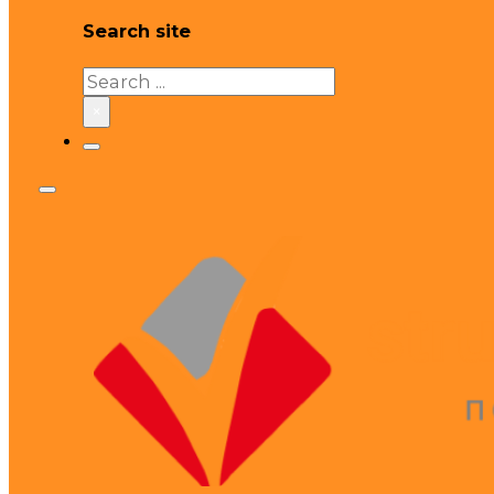
Search site
Search
×