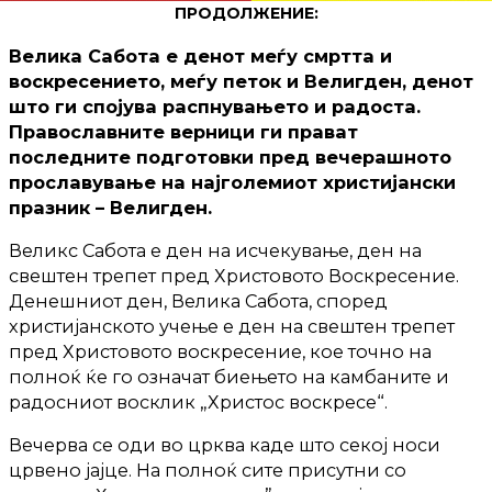
ПРОДОЛЖЕНИЕ:
Велика Сабота е денот меѓу смртта и
воскресението, меѓу петок и Велигден, денот
што ги спојува распнувањето и радоста.
Православните верници ги прават
последните подготовки пред вечерашното
прославување на најголемиот христијански
празник – Велигден.
Великс Сабота е ден на исчекување, ден на
свештен трепет пред Христовото Воскресение.
Денешниот ден, Велика Сабота, според
христијанското учење е ден на свештен трепет
пред Христовото воскресение, кое точно на
полноќ ќе го означат биењето на камбаните и
радосниот восклик „Христос воскресе“.
Вечерва се оди во црква каде што секој носи
црвено јајце. На полноќ сите присутни со