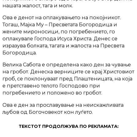
нашата жалост, тага и молк.
Ова е денот на оплакувањето на покојникот.
Тогаш, Мајка Му – Пресветата Богородица и
жените мироносици, по погребението, го
оплакувале Господа Исуса Христа. Денес се
изразува болката, тагата и жалоста на Пресвета
Богородица.
Велика Сабота е определена како ден за чување
на гробот. Денеска верниците се крај Христовиот
гроб, се поклонуваат пред Плаштеницата, на која
е претставено телото Господово при
погребението и положено во гробот.
Ова е ден за прославување на неискажливата
љубов од Богочовекот кон луѓето.
ТЕКСТОТ ПРОДОЛЖУВА ПО РЕКЛАМАТА: