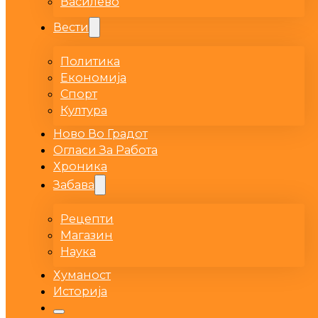
Василево
Вести
Политика
Економија
Спорт
Култура
Ново Во Градот
Огласи За Работа
Хроника
Забава
Рецепти
Магазин
Наука
Хуманост
Историја