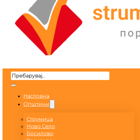
Search
Насловна
Општини
Струмица
Ново Село
Босилово