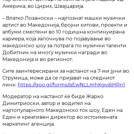
Америка, во Цирих, Швајцарија.
– Влатко Лозаноски – најпознат машки музички
артист во Македонија, бројни хитови, проекти и
албуми сместени во 10 годишна континуирана
кариера, која започнува по појавување во
македонско шоу за потрага по музички таленти.
Добитник на многу музички награди во
Македонија и во регионот;
Сите заинтересирани за настанот на 7-ми јуни во
Струмица, може да се пријават на следниот
линк:
https://goo.gl/forms/qEwNLLmhKgvdiHRn1
Модератор на настанот ќе биде Жарко
Димитриоски, автор и водител на
најпопуларното Македонско ток шоу, Еден на
Еден и креативен директор во истоимената
маркетинг агенција.