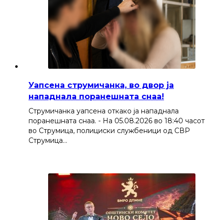
Уапсена струмичанка, во двор ја
нападнала поранешната снаа!
Струмичанка уапсена откако ја нападнала
поранешната снаа. - На 05.08.2026 во 18:40 часот
во Струмица, полициски службеници од СВР
Струмица…