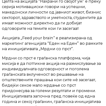
Целта на акцијата “Нахрани го својот ум” е преку
серија мотивациски говори на успешни,
македонски личности од јавниот живот, бизнис
секторот, здравството и уметноста, студентите да
имаат можност директно да ги добијат
одговорите на темите кои ги засегаат
Акцијата „Feed your brain“ е реализирана од
маркетинг агенцијата “Еден на Еден” во рамките
на иницијативата „Мрдни со прст”.
Мрдни со прст е граѓанска платформа, чија
мисија е да поттикне акција на размислување за
индивидуалната одговорност и поголема
граѓанската вклученост во решавање на
општествените прашања кои сите нè засегаат,
бидејќи секое мало мрдање со прст
придонесува за големи резултати и промени.
Иницијативата започна пред повеќе од една
година и секој граѓанин, граѓанска иницијатива