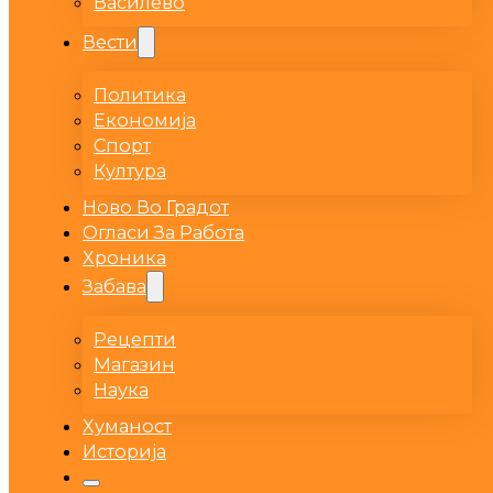
Василево
Вести
Политика
Економија
Спорт
Култура
Ново Во Градот
Огласи За Работа
Хроника
Забава
Рецепти
Магазин
Наука
Хуманост
Историја