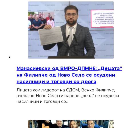
Манасиевски од ВМРО-ДПМНЕ: „Децата“
на Филипче од Ново Село се осудени
насилници и трговци со дрога
Лицата кои лидерот на СДСМ, Венко Филипче,
вчера во Ново Село ги нарече „деца“ се осудени
насилници и трговци со…