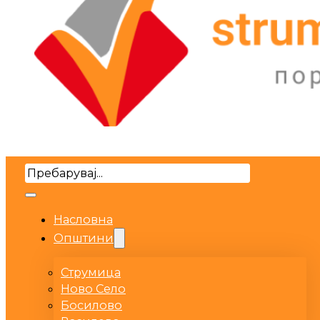
Search
Насловна
Општини
Струмица
Ново Село
Босилово