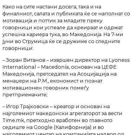
Како на сите настани досега, така и на
финалниот, салата и публиката ќе се наполнат со
мотивација и поттик за младите преку
говорници кои успеале да креираат и одржат
успешна кариера тука, во Македонија. На 7-ми
јуни во Струмица ќе се дружиме со следните
говорници:
– Зоран Витанов – извршен директор на Lyoness
International – Macedonia, основач на ЦЕФЕ
Македонија, претседател на Асоцијација на
менаџери на Р.М., економист и познат
мотивационен говорник помеѓу
претприемачите;
– Игор Трајковски – креатор и основач на
најголемиот македонски агрегаторот за вести
Time.mk, претходно вработен во главното
седиште на Google (Калифорнија) и во
најголемиот центар на компанијата надвор од