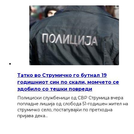
Татко во Струмичко го бутнал 19
годишниот син по скали, момчето се
здобило со тешки повреди
Полициски службеници од СВР Струмица вчера
попладне лишија од слобода 51-годишен жител на
струмичко село, постапувајќи по претходна
пријава дека…