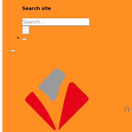
Search site
Search
×