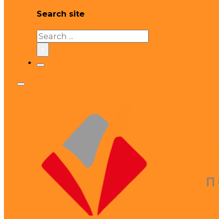
Search site
Search
×