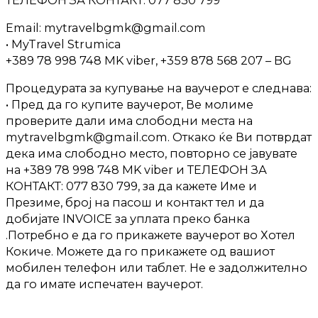
Email: mytravelbgmk@gmail.com
• MyTravel Strumica
+389 78 998 748 MK viber, +359 878 568 207 – BG
Процедурата за купување на ваучерот е следнава:
• Пред да го купите ваучерот, Ве молиме
проверите дали има слободни места на
mytravelbgmk@gmail.com. Откако ќе Ви потврдат
дека има слободно место, повторно се јавувате
на +389 78 998 748 MK viber и ТЕЛЕФОН ЗА
КОНТАКТ: 077 830 799, за да кажете Име и
Презиме, број на пасош и контакт тел и да
добијате INVOICE за уплата преко банка
.Потребно е да го прикажете ваучерот во Хотел
Кокиче. Можете да го прикажете од вашиот
мобилен телефон или таблет. Не е задолжително
да го имате испечатен ваучерот.