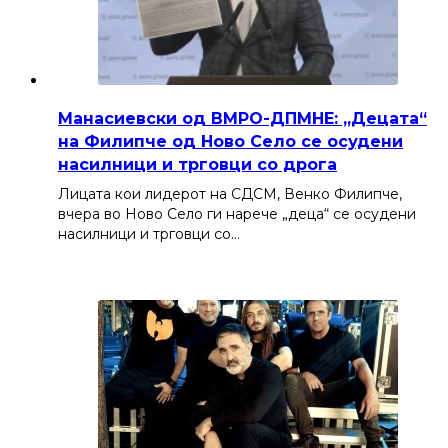
Манасиевски од ВМРО-ДПМНЕ: „Децата“
на Филипче од Ново Село се осудени
насилници и трговци со дрога
Лицата кои лидерот на СДСМ, Венко Филипче,
вчера во Ново Село ги нарече „деца“ се осудени
насилници и трговци со…