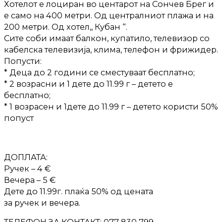
Хотелот е лоциран во центарот на Сончев Брег и
е само на 400 метри. Од централниот плажа и на
200 метри. Од хотел,, Кубан “.
Сите соби имаат балкон, купатило, телевизор со
кабелска телевизија, клима, телефон и фрижидер.
Попусти:
* Деца до 2 години се сместуваат бесплатно;
* 2 возрасни и 1 дете до 11.99 г – детето е
бесплатно;
* 1 возрасен и 1дете до 11.99 г – детето користи 50%
попуст
ДОПЛАТА:
Ручек – 4 €
Вечера – 5 €
Дете до 11.99г. плаќа 50% од цената
за ручек и вечера.
ТЕЛЕФОН ЗА КОНТАКТ: 077 830 799