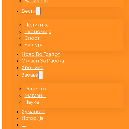
Василево
Вести
Политика
Економија
Спорт
Култура
Ново Во Градот
Огласи За Работа
Хроника
Забава
Рецепти
Магазин
Наука
Хуманост
Историја