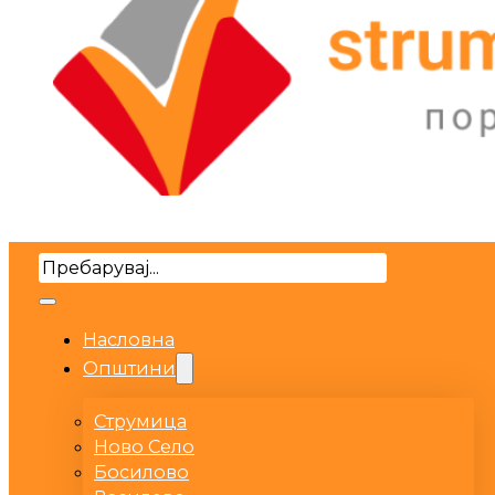
Search
Насловна
Општини
Струмица
Ново Село
Босилово