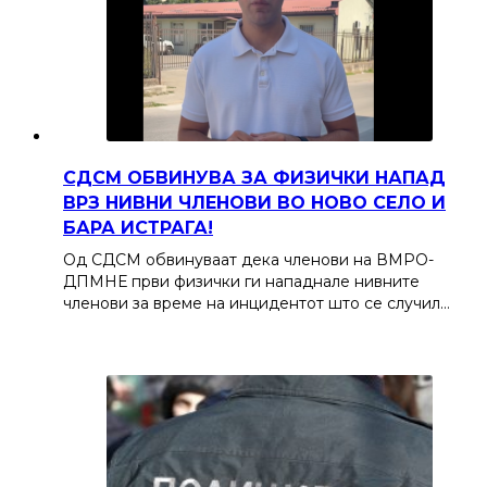
СДСМ ОБВИНУВА ЗА ФИЗИЧКИ НАПАД
ВРЗ НИВНИ ЧЛЕНОВИ ВО НОВО СЕЛО И
БАРА ИСТРАГА!
Од СДСМ обвинуваат дека членови на ВМРО-
ДПМНЕ први физички ги нападнале нивните
членови за време на инцидентот што се случил…