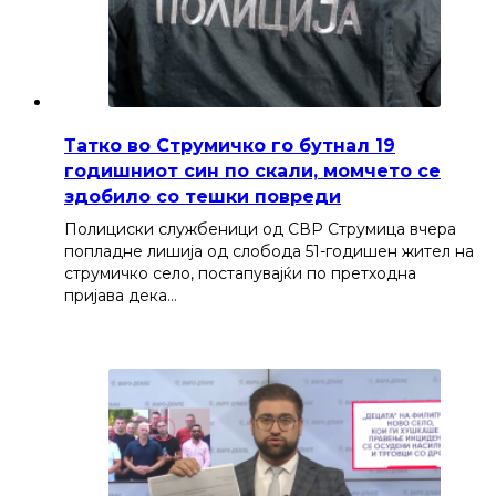
Татко во Струмичко го бутнал 19
годишниот син по скали, момчето се
здобило со тешки повреди
Полициски службеници од СВР Струмица вчера
попладне лишија од слобода 51-годишен жител на
струмичко село, постапувајќи по претходна
пријава дека…