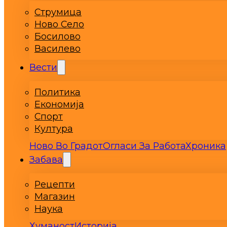
Струмица
Ново Село
Босилово
Василево
Вести
Политика
Економија
Спорт
Култура
Ново Во Градот
Огласи За Работа
Хроника
Забава
Рецепти
Магазин
Наука
Хуманост
Историја