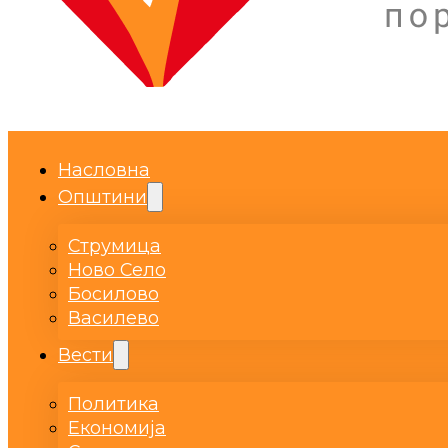
Насловна
Општини
Струмица
Ново Село
Босилово
Василево
Вести
Политика
Економија