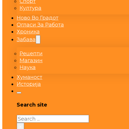
Спорт
Култура
Ново Во Градот
Огласи За Работа
Хроника
Забава
Рецепти
Магазин
Наука
Хуманост
Историја
Search site
Search
×