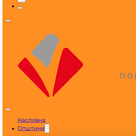
Насловна
Општини