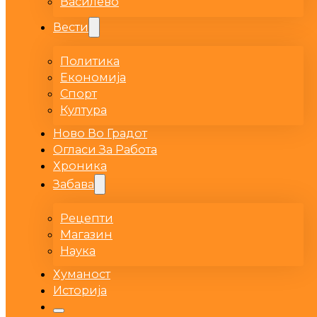
Василево
Вести
Политика
Економија
Спорт
Култура
Ново Во Градот
Огласи За Работа
Хроника
Забава
Рецепти
Магазин
Наука
Хуманост
Историја