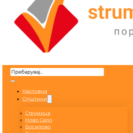
Search
Насловна
Општини
Струмица
Ново Село
Босилово