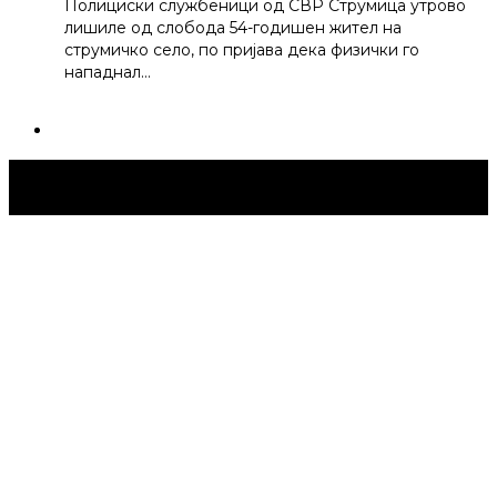
Полициски службеници од СВР Струмица утрово
лишиле од слобода 54-годишен жител на
струмичко село, по пријава дека физички го
нападнал…
Струмица Денес © 2024