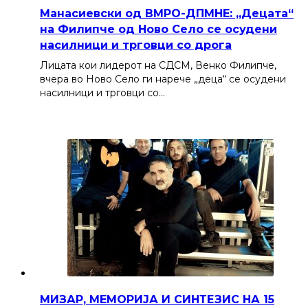
Манасиевски од ВМРО-ДПМНЕ: „Децата“
на Филипче од Ново Село се осудени
насилници и трговци со дрога
Лицата кои лидерот на СДСМ, Венко Филипче,
вчера во Ново Село ги нарече „деца“ се осудени
насилници и трговци со…
МИЗАР, МЕМОРИЈА И СИНТЕЗИС НА 15