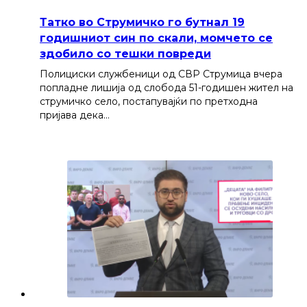
Татко во Струмичко го бутнал 19
годишниот син по скали, момчето се
здобило со тешки повреди
Полициски службеници од СВР Струмица вчера
попладне лишија од слобода 51-годишен жител на
струмичко село, постапувајќи по претходна
пријава дека…