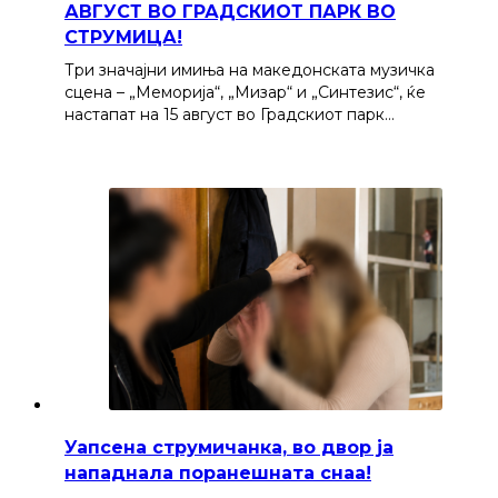
АВГУСТ ВО ГРАДСКИОТ ПАРК ВО
СТРУМИЦА!
Три значајни имиња на македонската музичка
сцена – „Меморија“, „Мизар“ и „Синтезис“, ќе
настапат на 15 август во Градскиот парк…
Уапсена струмичанка, во двор ја
нападнала поранешната снаа!