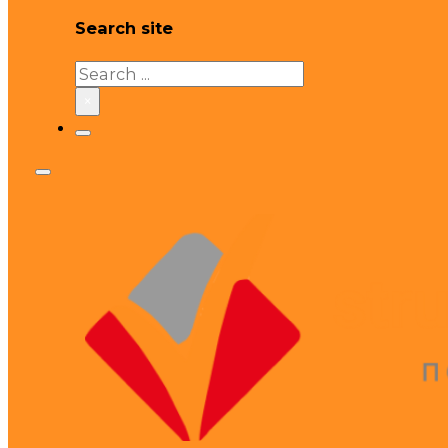
Search site
Search
×