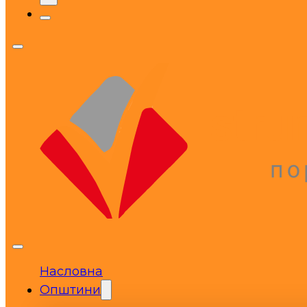
Насловна
Општини