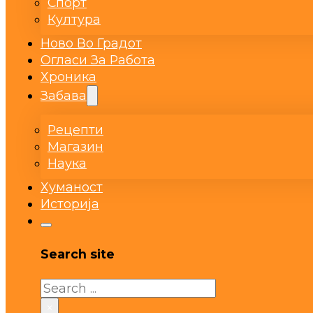
Спорт
Култура
Ново Во Градот
Огласи За Работа
Хроника
Забава
Рецепти
Магазин
Наука
Хуманост
Историја
Search site
Search
×