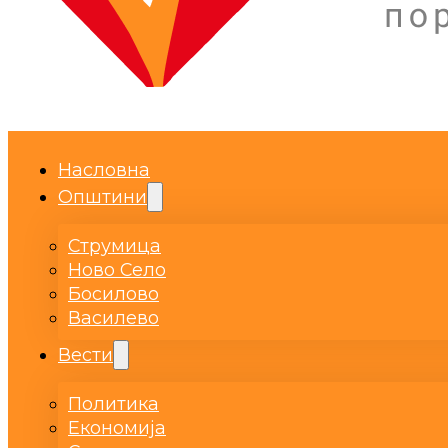
Насловна
Општини
Струмица
Ново Село
Босилово
Василево
Вести
Политика
Економија