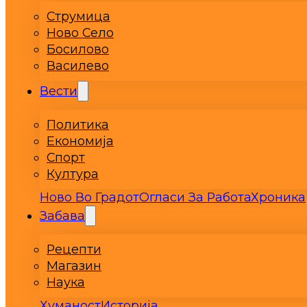
Струмица
Ново Село
Босилово
Василево
Вести
Политика
Економија
Спорт
Култура
Ново Во Градот
Огласи За Работа
Хроника
Забава
Рецепти
Магазин
Наука
Хуманост
Историја