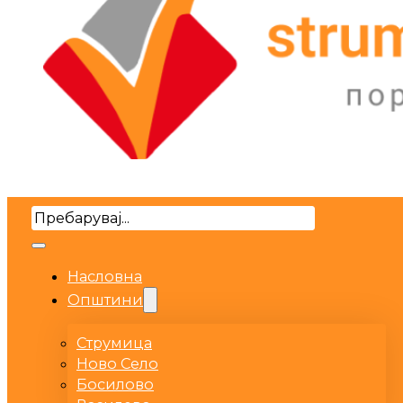
Search
Насловна
Општини
Струмица
Ново Село
Босилово