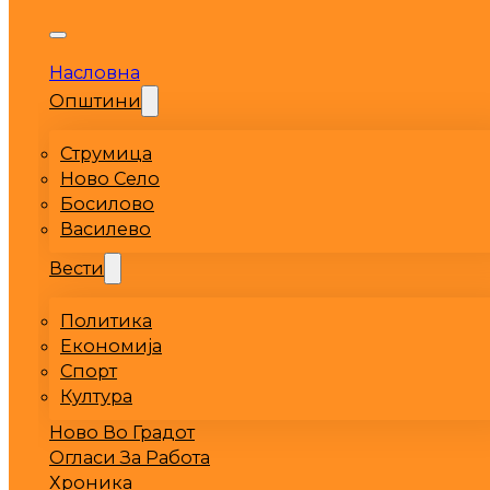
Насловна
Општини
Струмица
Ново Село
Босилово
Василево
Вести
Политика
Економија
Спорт
Култура
Ново Во Градот
Огласи За Работа
Хроника