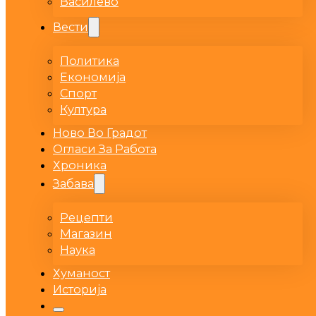
Василево
Вести
Политика
Економија
Спорт
Култура
Ново Во Градот
Огласи За Работа
Хроника
Забава
Рецепти
Магазин
Наука
Хуманост
Историја