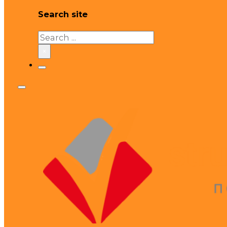
Search site
Search
×