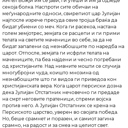
Ангел Божји им се јави, ги утеши и им ја одзеде
секоја болка. Наспроти сите обичаи на
меѓународните односи, свирепиот цар Јулијан
најпосле изрече пресуда овие тројца браќа да
бидат убиени со меч. Кога ги расекоа, настана
голем земјотрес, земјата се расцепи и ги прими
телата на светите маченици во себе, за да не
бидат запалени од незнабошците по наредба на
царот. Отпосле, земјата ги исфрли телата на
мачениците, па беа најдени и чесно погребани
од христијаните. Над нивните мошти се случија
многубројни чуда, коишто мнозина од
незнабошците што ги видоа ги приведоа кон
христијанската вера. Кога царот персиски дозна
дека Јулијан Отстапник нечовечно ги предаде
на смрт неговите пратеници, спреми војска
против него. А Јулијан Отстапник се крена на
Персиското царство, уверен во својата победа.
Но, беше срамнет и поразен, и самиот загина
срамно, на радост и за смеа на целиот свет.