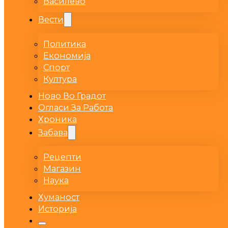
Василево
Вести
Политика
Економија
Спорт
Култура
Ново Во Градот
Огласи За Работа
Хроника
Забава
Рецепти
Магазин
Наука
Хуманост
Историја