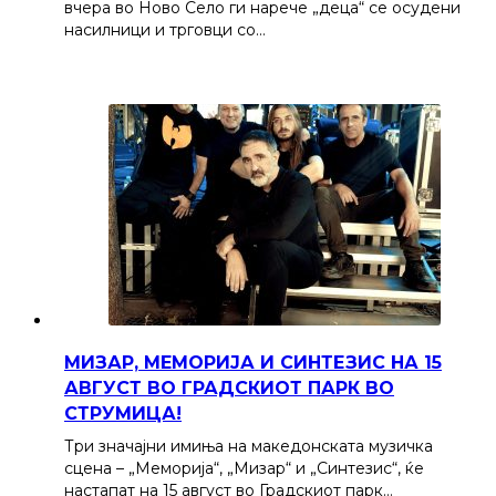
вчера во Ново Село ги нарече „деца“ се осудени
насилници и трговци со…
МИЗАР, МЕМОРИЈА И СИНТЕЗИС НА 15
АВГУСТ ВО ГРАДСКИОТ ПАРК ВО
СТРУМИЦА!
Три значајни имиња на македонската музичка
сцена – „Меморија“, „Мизар“ и „Синтезис“, ќе
настапат на 15 август во Градскиот парк…