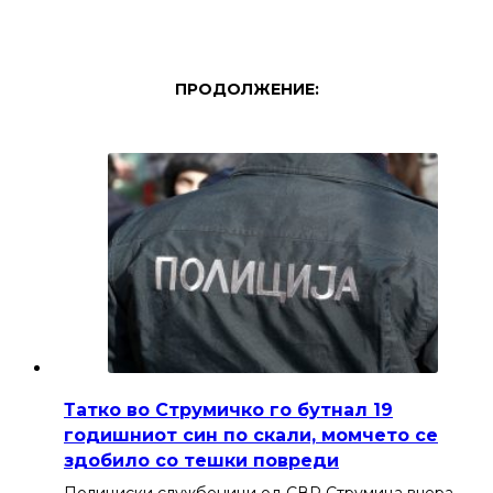
ПРОДОЛЖЕНИЕ:
Татко во Струмичко го бутнал 19
годишниот син по скали, момчето се
здобило со тешки повреди