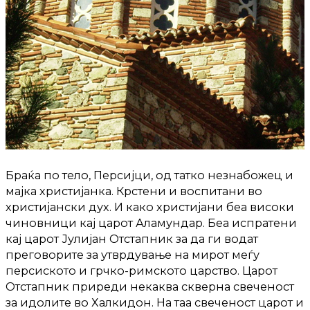
Браќа по тело, Персијци, од татко незнабожец и
мајка христијанка. Крстени и воспитани во
христијански дух. И како христијани беа високи
чиновници кај царот Аламундар. Беа испратени
кај царот Јулијан Отстапник за да ги водат
преговорите за утврдување на мирот меѓу
персиското и грчко-римското царство. Царот
Отстапник приреди некаква скверна свеченост
за идолите во Халкидон. На таа свеченост царот и