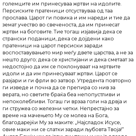
големците им принесуваа жртви на идолите.
Персиските пратеници отсуствуваа од таа
прослава. Царот ги повика и им нареди и тие да
земат учество во свеченоста, да им принесат
жртви на боговите. Тие тогаш изјавија дека се
странски поданици, дека се дојдени како
пратеници на царот персиски заради
воспоставувањето мир меѓу двете царства, а не за
нешто друго; дека се христијани и дека сметаат за
недостојно да им се поклонуваат на мртвите
идоли и да им принесуваат жртви. Царот се
разјари и ги фрли во затвор. Утредента повторно
ги изведе и почна да се препира со нив за
верата, но светите браќа беа непопустливи и
непоколебливи. Тогаш ги врзаа голи на дрвја и
ги стружеа со железни четки. Непрестајно за
време на мачењето Му се молеа на Бога,
благодарејќи Му за маките: „Најсладок Исусе,
овие маки ни се слатки заради љубовта Твоја!“