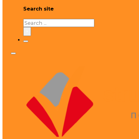
Search site
Search
×