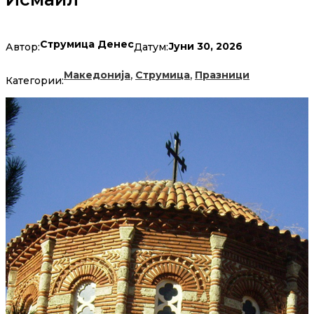
Струмица Денес
Јуни 30, 2026
Автор:
Датум:
,
,
Македонија
Струмица
Празници
Категории: