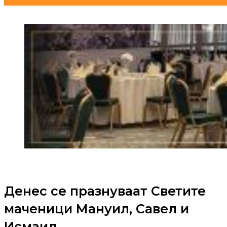
Денес се празнуваат Светите
маченици Мануил, Савел и
Исмаил