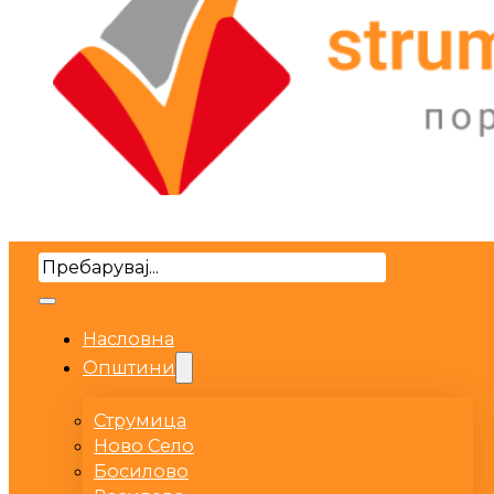
Search
Насловна
Општини
Струмица
Ново Село
Босилово