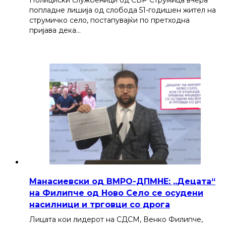
Полициски службеници од СВР Струмица вчера
попладне лишија од слобода 51-годишен жител на
струмичко село, постапувајќи по претходна
пријава дека…
Манасиевски од ВМРО-ДПМНЕ: „Децата“
на Филипче од Ново Село се осудени
насилници и трговци со дрога
Лицата кои лидерот на СДСМ, Венко Филипче,