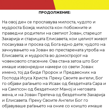
ПРОДОЛЖЕНИЕ:
На овој ден се прославува милоста, чудото и
мудроста Божја; милоста кон побожните и
праведни родители на светиот Јован, старецот
Захарија и старицата Елисавета, кои целиот живот
посакуваа и просеа од Бога едно дете; чудото на
зачнувањето на Јован во престарената утроба на
Елисавета; и мудроста во домостројот на
човековото спасение. Ова стана затоа што Бог
имаше извонредни намери со свети Јован:
имено, тој да биде Пророк и Предвесник на
Господа Исуса Христа. Преку Своите ангели, Бог
го објави раѓањето на Исаак од бездетната Сара и
на Сампсон од бездетниот Маној и неговата
жена, и на Јован Претеча од бездетните Захарија
и Елисавета. Преку Своите Ангели Бог го
објавуваше раѓањето на оние со коишто имаше