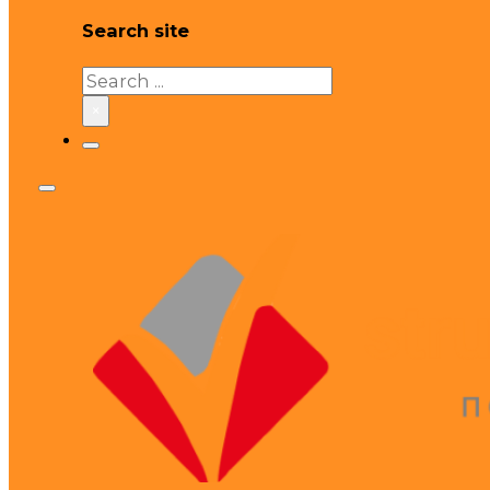
Search site
Search
×