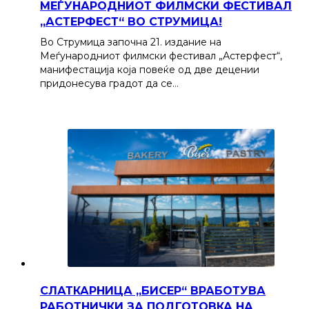
МЕЃУНАРОДНИОТ ФИЛМСКИ ФЕСТИВАЛ
„АСТЕРФЕСТ“ ВО СТРУМИЦА!
Во Струмица започна 21. издание на
Меѓународниот филмски фестивал „Астерфест“,
манифестација која повеќе од две децении
придонесува градот да се…
СЛАТКАРНИЦА „БИСЕР“ ВРАБОТУВА
РАБОТНИЧКИ ЗА ПОДГОТОВКА НА