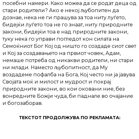
посебни намери. Како можеа да се родат деца од
стари родители? Ако е некој љубопитен да
дознае, нека не ги прашува за тоа ниту луѓето,
бидејќи луѓето тоа не го знаат, ниту природните
закони, бидејќи тоа е над природните закони,
туку нека го управи погледот кон силата на
Семоќниот Бог Кој од ништо го создаде сиот свет
и Кој за создавањето на првиот човек, Адам,
немаше потреба од никакви родители, ни стари
ни млади. Наместо љубопитност, да Му
воздадеме пофалба на Бога, Кој често ни ја јавува
Својата моќ и милост и мудрост и покрај
природните закони, во кои оковани ние, без
вонредните Божји чуда, би паднале во очајание
и богозаборав.
ТЕКСТОТ ПРОДОЛЖУВА ПО РЕКЛАМАТА: