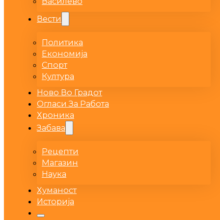
Василево
Вести
Политика
Економија
Спорт
Култура
Ново Во Градот
Огласи За Работа
Хроника
Забава
Рецепти
Магазин
Наука
Хуманост
Историја