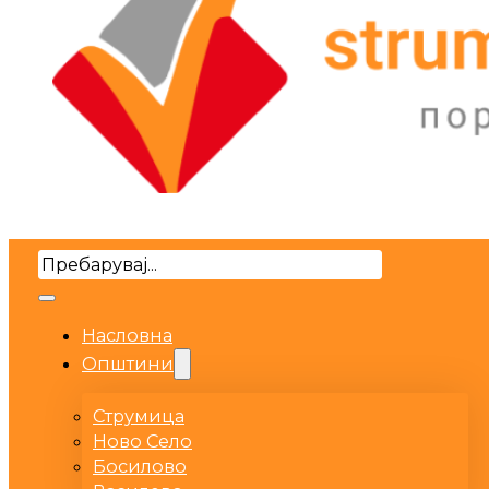
Search
Насловна
Општини
Струмица
Ново Село
Босилово