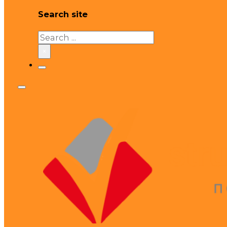
Search site
Search
×