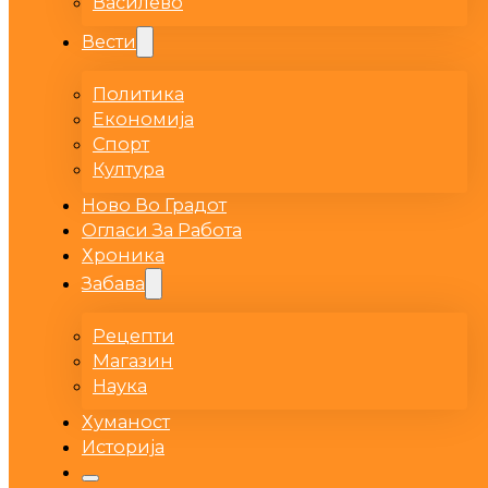
Василево
Вести
Политика
Економија
Спорт
Култура
Ново Во Градот
Огласи За Работа
Хроника
Забава
Рецепти
Магазин
Наука
Хуманост
Историја