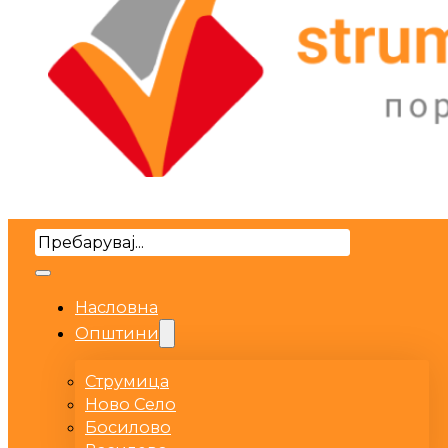
Search
Насловна
Општини
Струмица
Ново Село
Босилово