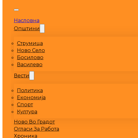
Насловна
Општини
Струмица
Ново Село
Босилово
Василево
Вести
Политика
Економија
Спорт
Култура
Ново Во Градот
Огласи За Работа
Хроника