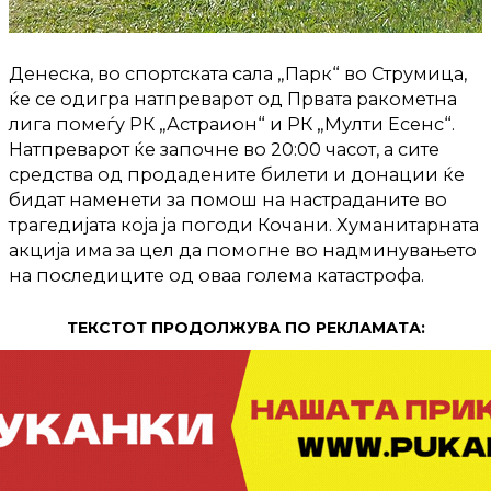
Денеска, во спортската сала „Парк“ во Струмица,
ќе се одигра натпреварот од Првата ракометна
лига помеѓу РК „Астраион“ и РК „Мулти Есенс“.
Натпреварот ќе започне во 20:00 часот, а сите
средства од продадените билети и донации ќе
бидат наменети за помош на настраданите во
трагедијата која ја погоди Кочани. Хуманитарната
акција има за цел да помогне во надминувањето
на последиците од оваа голема катастрофа.
ТЕКСТОТ ПРОДОЛЖУВА ПО РЕКЛАМАТА: