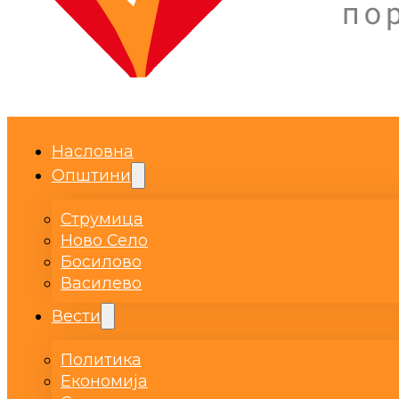
Насловна
Општини
Струмица
Ново Село
Босилово
Василево
Вести
Политика
Економија