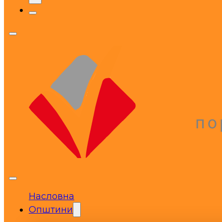
Насловна
Општини