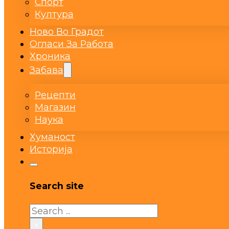
Спорт
Култура
Ново Во Градот
Огласи За Работа
Хроника
Забава
Рецепти
Магазин
Наука
Хуманост
Историја
Search site
Search
×