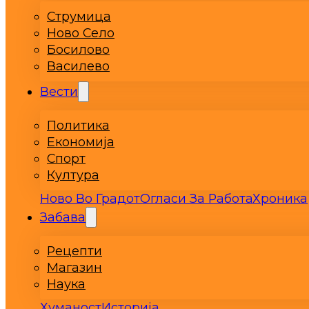
Струмица
Ново Село
Босилово
Василево
Вести
Политика
Економија
Спорт
Култура
Ново Во Градот
Огласи За Работа
Хроника
Забава
Рецепти
Магазин
Наука
Хуманост
Историја