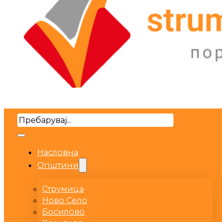
Search
Насловна
Општини
Струмица
Ново Село
Босилово