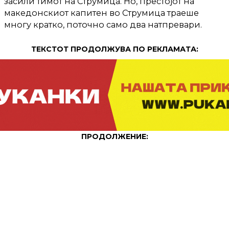
засили тимот на Струмица. Но, престојот на
македонскиот капитен во Струмица траеше
многу кратко, поточно само два натпревари.
ТЕКСТОТ ПРОДОЛЖУВА ПО РЕКЛАМАТА:
ПРОДОЛЖЕНИЕ:
Со завршувањето на нашиот шампион на
меѓународна сцена, откако неочекувано беше
елиминиран од Капошвар во ЦЕВ Купот, заврши
и престојот на Ѓоргиев во Струмица.
Најдобриот македонски одбојкар веќе пронајде
нов клуб и кариерата ќе ја продолжи во турскиот