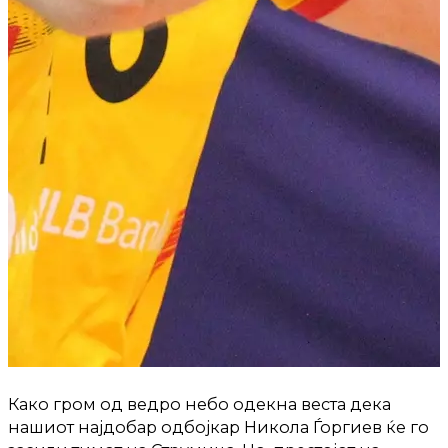
Како гром од ведро небо одекна веста дека
нашиот најдобар одбојкар Никола Ѓоргиев ќе го