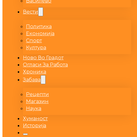
Василево
Вести
Политика
Економија
Спорт
Култура
Ново Во Градот
Огласи За Работа
Хроника
Забава
Рецепти
Магазин
Наука
Хуманост
Историја