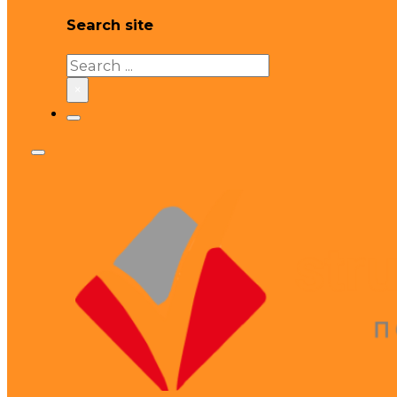
Search site
Search
×