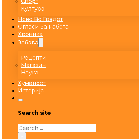
Спорт
Култура
Ново Во Градот
Огласи За Работа
Хроника
Забава
Рецепти
Магазин
Наука
Хуманост
Историја
Search site
Search
×