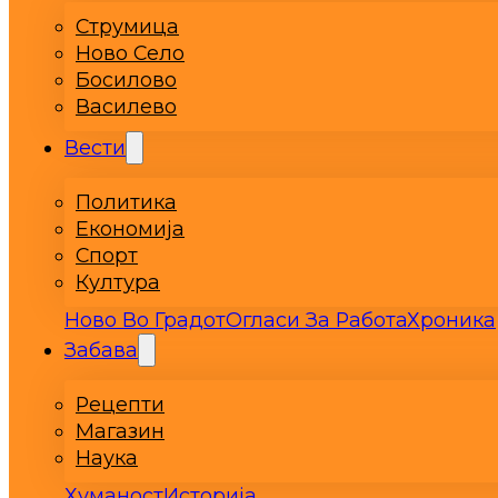
Струмица
Ново Село
Босилово
Василево
Вести
Политика
Економија
Спорт
Култура
Ново Во Градот
Огласи За Работа
Хроника
Забава
Рецепти
Магазин
Наука
Хуманост
Историја