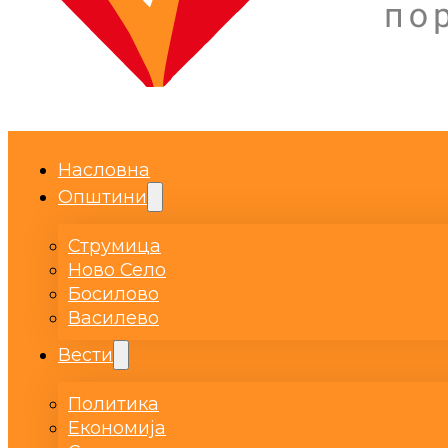
Насловна
Општини
Струмица
Ново Село
Босилово
Василево
Вести
Политика
Економија