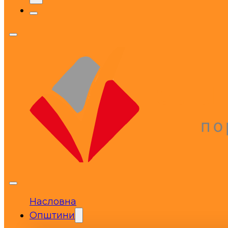
Насловна
Општини