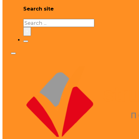
Search site
Search
×