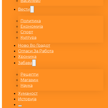
Василево
Вести
Политика
Економија
Спорт
Култура
Ново Во Градот
Огласи За Работа
Хроника
Забава
Рецепти
Магазин
Наука
Хуманост
Историја