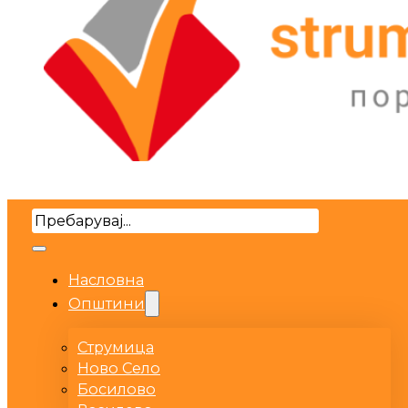
Search
Насловна
Општини
Струмица
Ново Село
Босилово