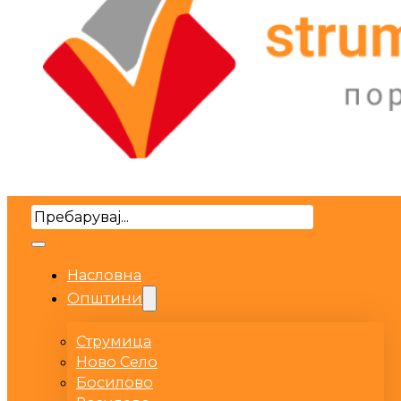
Search
Насловна
Општини
Струмица
Ново Село
Босилово