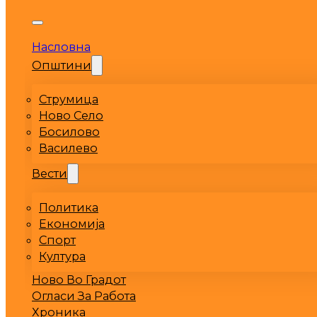
Насловна
Општини
Струмица
Ново Село
Босилово
Василево
Вести
Политика
Економија
Спорт
Култура
Ново Во Градот
Огласи За Работа
Хроника