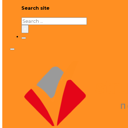
Search site
Search
×