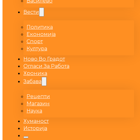
Василево
Вести
Политика
Економија
Спорт
Култура
Ново Во Градот
Огласи За Работа
Хроника
Забава
Рецепти
Магазин
Наука
Хуманост
Историја