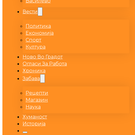
Василево
Вести
Политика
Економија
Спорт
Култура
Ново Во Градот
Огласи За Работа
Хроника
Забава
Рецепти
Магазин
Наука
Хуманост
Историја