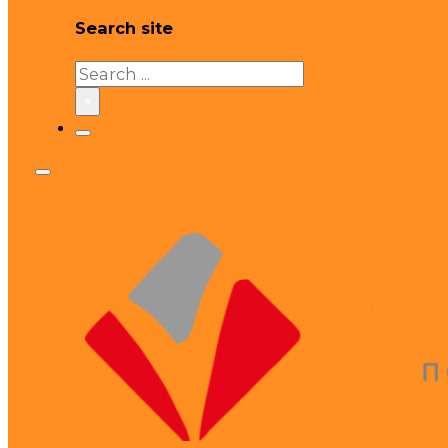
Search site
Search
×