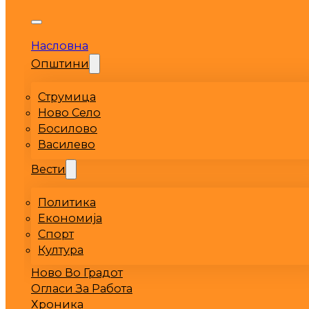
Насловна
Општини
Струмица
Ново Село
Босилово
Василево
Вести
Политика
Економија
Спорт
Култура
Ново Во Градот
Огласи За Работа
Хроника