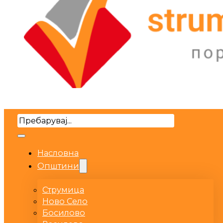
Search
Насловна
Општини
Струмица
Ново Село
Босилово