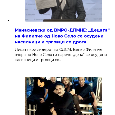
Манасиевски од ВМРО-ДПМНЕ: „Децата“
на Филипче од Ново Село се осудени
насилници и трговци со дрога
Лицата кои лидерот на СДСМ, Венко Филипче,
вчера во Ново Село ги нарече „деца“ се осудени
насилници и трговци со…