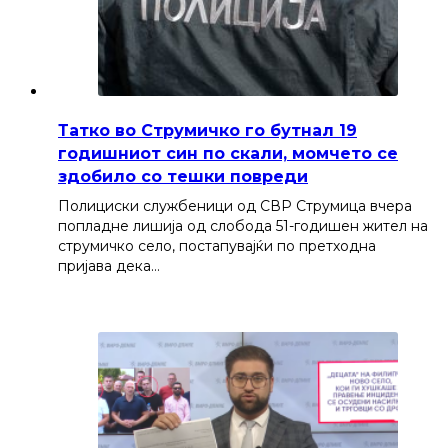
Татко во Струмичко го бутнал 19
годишниот син по скали, момчето се
здобило со тешки повреди
Полициски службеници од СВР Струмица вчера
попладне лишија од слобода 51-годишен жител на
струмичко село, постапувајќи по претходна
пријава дека…