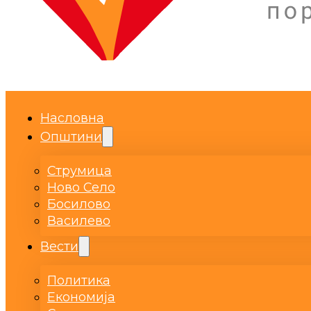
Насловна
Општини
Струмица
Ново Село
Босилово
Василево
Вести
Политика
Економија