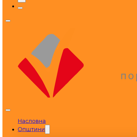
Насловна
Општини