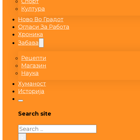
Спорт
Култура
Ново Во Градот
Огласи За Работа
Хроника
Забава
Рецепти
Магазин
Наука
Хуманост
Историја
Search site
Search
×