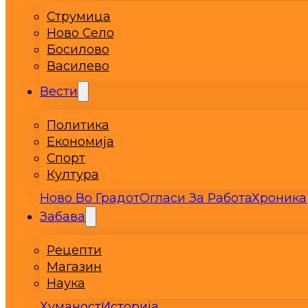
Струмица
Ново Село
Босилово
Василево
Вести
Политика
Економија
Спорт
Култура
Ново Во Градот
Огласи За Работа
Хроника
Забава
Рецепти
Магазин
Наука
Хуманост
Историја