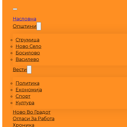
Насловна
Општини
Струмица
Ново Село
Босилово
Василево
Вести
Политика
Економија
Спорт
Култура
Ново Во Градот
Огласи За Работа
Хроника