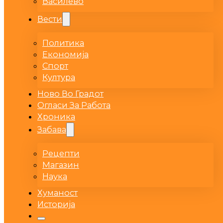
Василево
Вести
Политика
Економија
Спорт
Култура
Ново Во Градот
Огласи За Работа
Хроника
Забава
Рецепти
Магазин
Наука
Хуманост
Историја