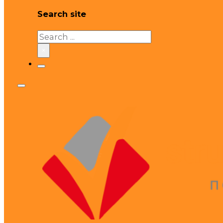
Search site
Search
×