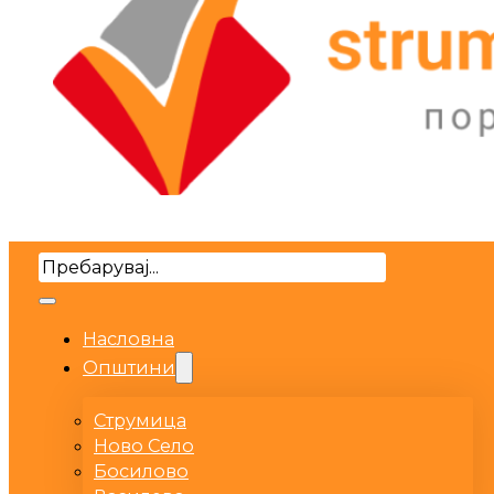
Search
Насловна
Општини
Струмица
Ново Село
Босилово