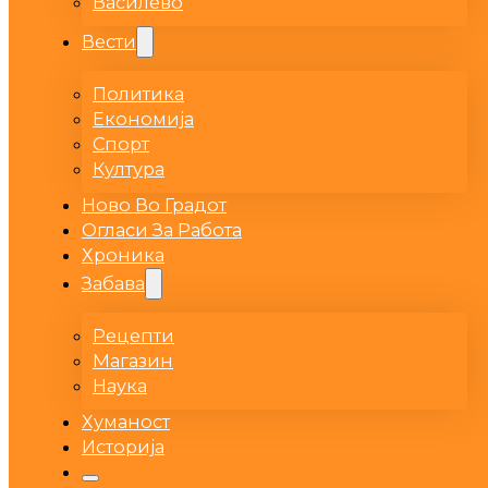
Василево
Вести
Политика
Економија
Спорт
Култура
Ново Во Градот
Огласи За Работа
Хроника
Забава
Рецепти
Магазин
Наука
Хуманост
Историја