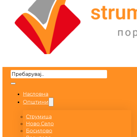
Search
Насловна
Општини
Струмица
Ново Село
Босилово