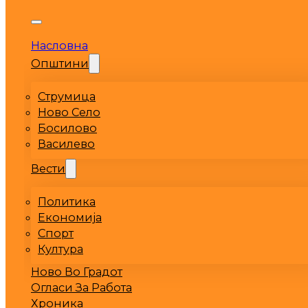
Насловна
Општини
Струмица
Ново Село
Босилово
Василево
Вести
Политика
Економија
Спорт
Култура
Ново Во Градот
Огласи За Работа
Хроника