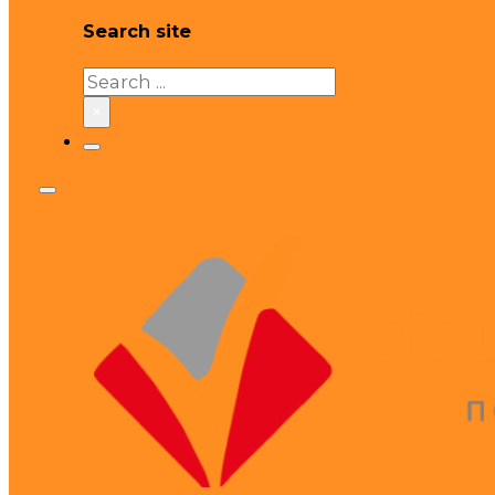
Search site
Search
×