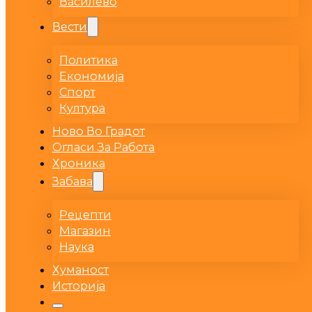
Василево
Вести
Политика
Економија
Спорт
Култура
Ново Во Градот
Огласи За Работа
Хроника
Забава
Рецепти
Магазин
Наука
Хуманост
Историја