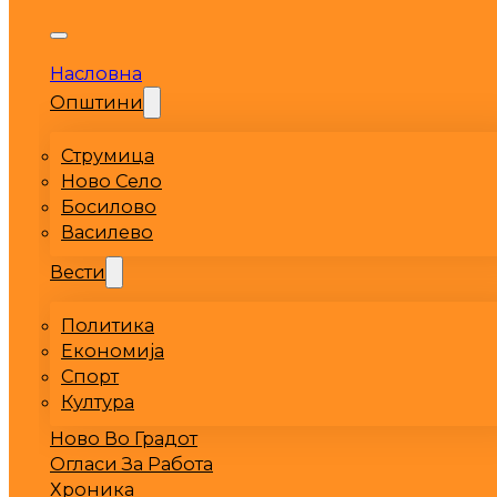
Насловна
Општини
Струмица
Ново Село
Босилово
Василево
Вести
Политика
Економија
Спорт
Култура
Ново Во Градот
Огласи За Работа
Хроника