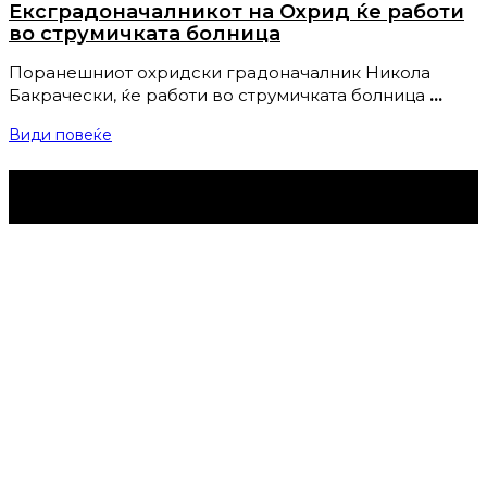
Ексградоначалникот на Охрид ќе работи
во струмичката болница
Поранешниот охридски градоначалник Никола
Бакрачески, ќе работи во струмичката болница
…
Види повеќе
Струмица Денес © 2024