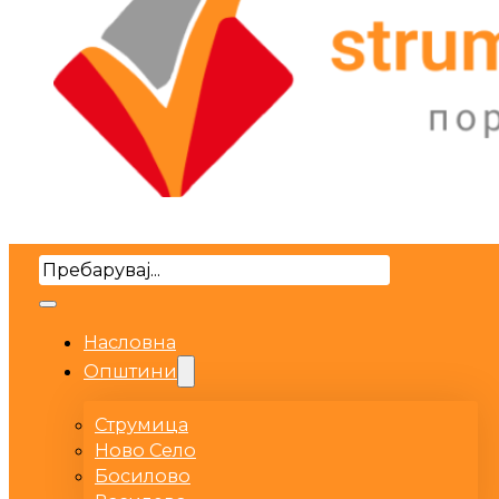
Search
Насловна
Општини
Струмица
Ново Село
Босилово