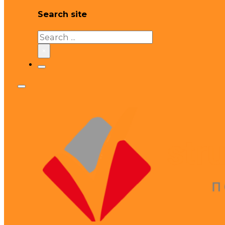
Search site
Search
×