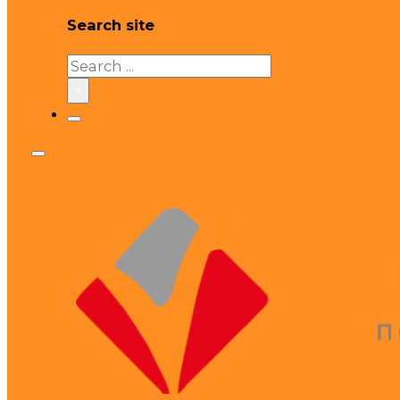
Search site
Search
×