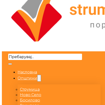
Search
Насловна
Општини
Струмица
Ново Село
Босилово