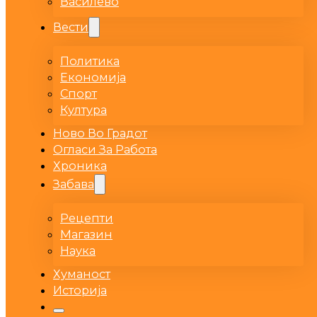
Василево
Вести
Политика
Економија
Спорт
Култура
Ново Во Градот
Огласи За Работа
Хроника
Забава
Рецепти
Магазин
Наука
Хуманост
Историја