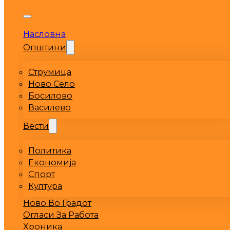
Насловна
Општини
Струмица
Ново Село
Босилово
Василево
Вести
Политика
Економија
Спорт
Култура
Ново Во Градот
Огласи За Работа
Хроника